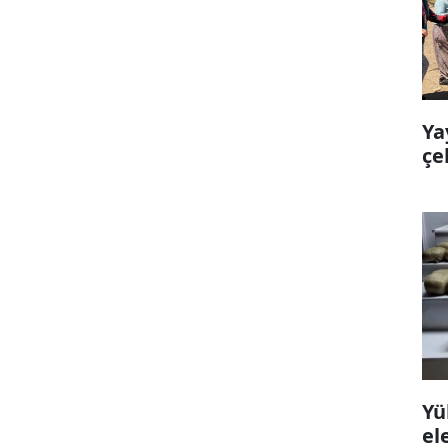
Ya
çe
Yü
el