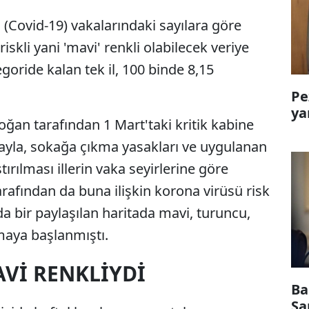
 (Covid-19) vakalarındaki sayılara göre
iskli yani 'mavi' renkli olabilecek veriye
goride kalan tek il, 100 binde 8,15
Pe
ya
an tarafından 1 Mart'taki kritik kabine
mayla, sokağa çıkma yasakları ve uygulanan
tırılması illerin vaka seyirlerine göre
rafından da buna ilişkin korona virüsü risk
da bir paylaşılan haritada mavi, turuncu,
lmaya başlanmıştı.
AVİ RENKLİYDİ
Ba
Sa