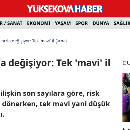
R / SANAT
EKONOMİ
YAŞAM
SPOR
DÜNYA
SAĞLI
hızla değişiyor: Tek 'mavi' il Şırnak
a değişiyor: Tek 'mavi' il
G
lişkin son sayılara göre, risk
ya dönerken, tek mavi yani düşük
ı.