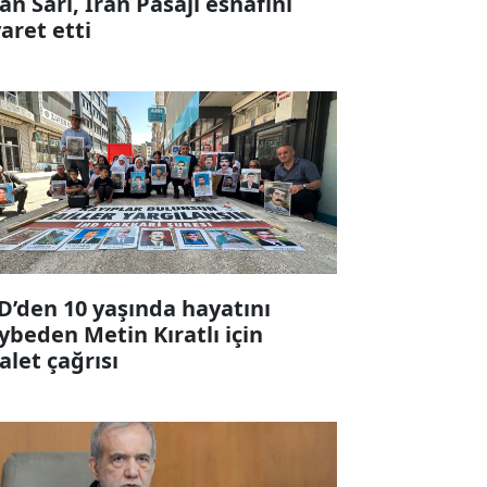
fan Sarı, İran Pasajı esnafını
yaret etti
D’den 10 yaşında hayatını
ybeden Metin Kıratlı için
alet çağrısı