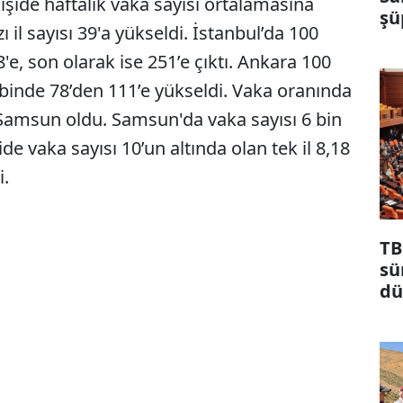
kişide haftalık vaka sayısı ortalamasına
şü
ı il sayısı 39'a yükseldi. İstanbul’da 100
'e, son olarak ise 251’e çıktı. Ankara 100
 binde 78’den 111’e yükseldi. Vaka oranında
e Samsun oldu. Samsun'da vaka sayısı 6 bin
ide vaka sayısı 10’un altında olan tek il 8,18
i.
TB
sü
dü
ma