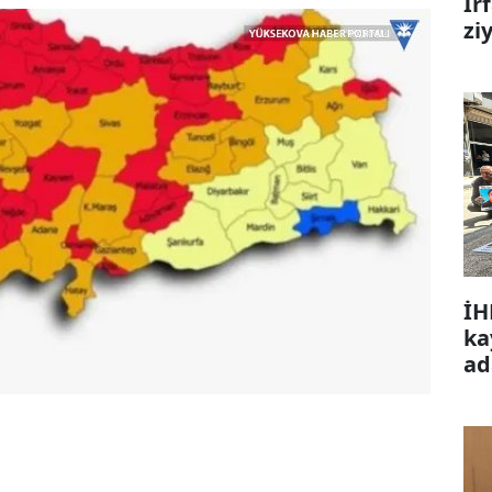
İr
zi
İH
ka
ad