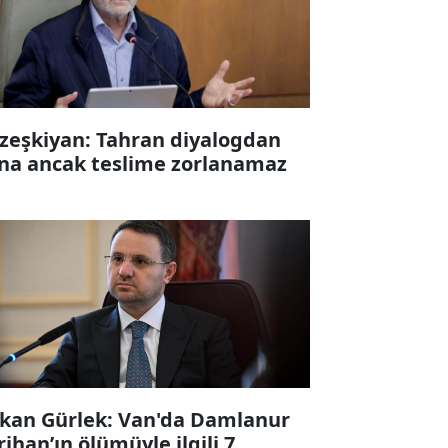
zeşkiyan: Tahran diyalogdan
na ancak teslime zorlanamaz
kan Gürlek: Van'da Damlanur
rihan’ın ölümüyle ilgili 7