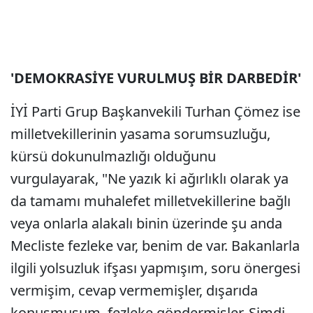
'DEMOKRASİYE VURULMUŞ BİR DARBEDİR'
İYİ Parti Grup Başkanvekili Turhan Çömez ise
milletvekillerinin yasama sorumsuzluğu,
kürsü dokunulmazlığı olduğunu
vurgulayarak, "Ne yazık ki ağırlıklı olarak ya
da tamamı muhalefet milletvekillerine bağlı
veya onlarla alakalı binin üzerinde şu anda
Mecliste fezleke var, benim de var. Bakanlarla
ilgili yolsuzluk ifşası yapmışım, soru önergesi
vermişim, cevap vermemişler, dışarıda
konuşmuşum, fezleke göndermişler. Şimdi