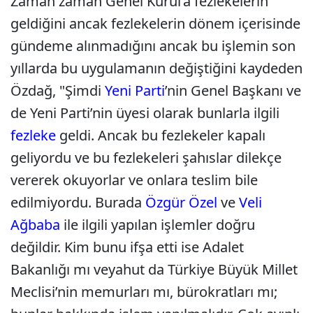
Zaman zaman Genel Kurul’a fezlekelerin
geldiğini ancak fezlekelerin dönem içerisinde
gündeme alınmadığını ancak bu işlemin son
yıllarda bu uygulamanın değiştiğini kaydeden
Özdağ, "Şimdi
Yeni Parti
’nin Genel Başkanı ve
de Yeni Parti’nin üyesi olarak bunlarla ilgili
fezleke
geldi. Ancak bu fezlekeler kapalı
geliyordu ve bu fezlekeleri şahıslar dilekçe
vererek okuyorlar ve onlara teslim bile
edilmiyordu. Burada
Özgür Özel
ve
Veli
Ağbaba
ile ilgili yapılan işlemler doğru
değildir. Kim bunu ifşa etti ise Adalet
Bakanlığı mı veyahut da Türkiye Büyük Millet
Meclisi’nin memurları mı, bürokratları mı;