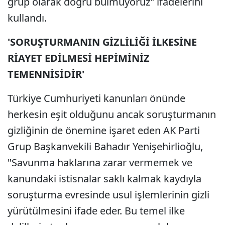
grup olarak doğru bulmuyoruz" ifadelerini
kullandı.
'SORUŞTURMANIN GİZLİLİĞİ İLKESİNE
RİAYET EDİLMESİ HEPİMİNİZ
TEMENNİSİDİR'
Türkiye Cumhuriyeti kanunları önünde
herkesin eşit olduğunu ancak soruşturmanın
gizliğinin de önemine işaret eden AK Parti
Grup Başkanvekili Bahadır Yenişehirlioğlu,
"Savunma haklarına zarar vermemek ve
kanundaki istisnalar saklı kalmak kaydıyla
soruşturma evresinde usul işlemlerinin gizli
yürütülmesini ifade eder. Bu temel ilke