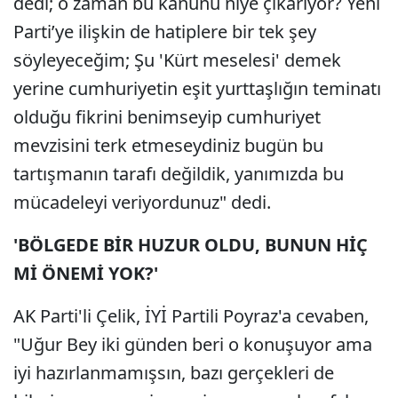
dedi; o zaman bu kanunu niye çıkarıyor? Yeni
Parti’ye ilişkin de hatiplere bir tek şey
söyleyeceğim; Şu 'Kürt meselesi' demek
yerine cumhuriyetin eşit yurttaşlığın teminatı
olduğu fikrini benimseyip cumhuriyet
mevzisini terk etmeseydiniz bugün bu
tartışmanın tarafı değildik, yanımızda bu
mücadeleyi veriyordunuz" dedi.
'BÖLGEDE BİR HUZUR OLDU, BUNUN HİÇ
Mİ ÖNEMİ YOK?'
AK Parti'li Çelik, İYİ Partili Poyraz'a cevaben,
"Uğur Bey iki günden beri o konuşuyor ama
iyi hazırlanmamışsın, bazı gerçekleri de