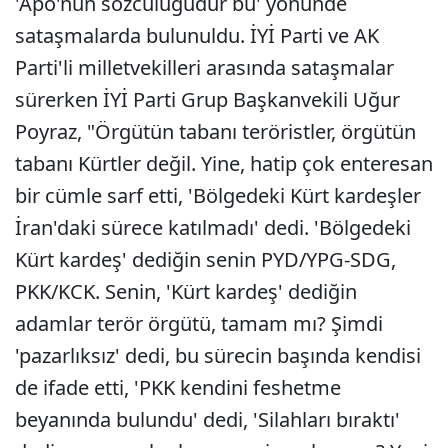
'Apo'nun sözcülüğüdür bu' yönünde
sataşmalarda bulunuldu. İYİ Parti ve AK
Parti'li milletvekilleri arasında sataşmalar
sürerken İYİ Parti Grup Başkanvekili Uğur
Poyraz, "Örgütün tabanı teröristler, örgütün
tabanı Kürtler değil. Yine, hatip çok enteresan
bir cümle sarf etti, 'Bölgedeki Kürt kardeşler
İran'daki sürece katılmadı' dedi. 'Bölgedeki
Kürt kardeş' dediğin senin PYD/YPG-SDG,
PKK/KCK. Senin, 'Kürt kardeş' dediğin
adamlar terör örgütü, tamam mı? Şimdi
'pazarlıksız' dedi, bu sürecin başında kendisi
de ifade etti, 'PKK kendini feshetme
beyanında bulundu' dedi, 'Silahları bıraktı'