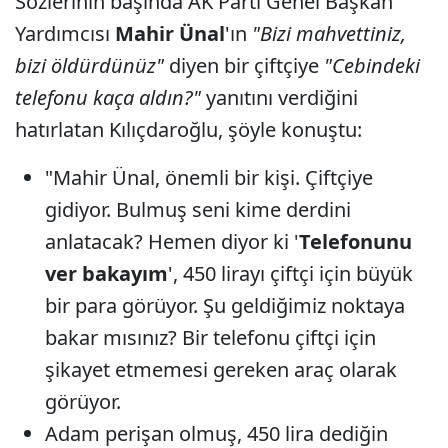
Sözlerinin başında AK Parti Genel Başkan
Yardımcısı
Mahir Ünal
'ın
"Bizi mahvettiniz,
bizi öldürdünüz"
diyen bir çiftçiye
"Cebindeki
telefonu kaça aldın?"
yanıtını verdiğini
hatırlatan Kılıçdaroğlu, şöyle konuştu:
"Mahir Ünal, önemli bir kişi. Çiftçiye
gidiyor. Bulmuş seni kime derdini
anlatacak? Hemen diyor ki '
Telefonunu
ver bakayım
', 450 lirayı çiftçi için büyük
bir para görüyor. Şu geldiğimiz noktaya
bakar mısınız? Bir telefonu çiftçi için
şikayet etmemesi gereken araç olarak
görüyor.
Adam perişan olmuş, 450 lira dediğin