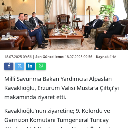
18.07.2025 09:56
|
Son Güncelleme:
18.07.2025 09:56 |
Kaynak:
İHA
Millî Savunma Bakan Yardımcısı Alpaslan
Kavaklıoğlu, Erzurum Valisi Mustafa Çiftçi'yi
makamında ziyaret etti.
Kavaklıoğlu'nun ziyaretine; 9. Kolordu ve
Garnizon Komutanı Tümgeneral Tuncay