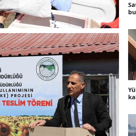
Sa
bu
Yü
ka