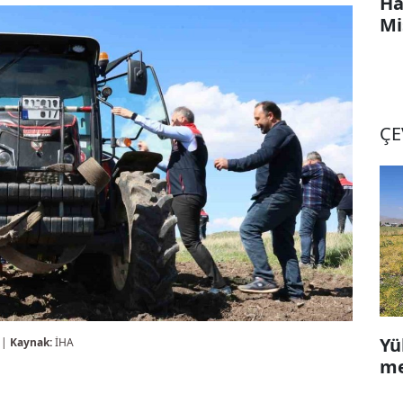
Ha
Mi
ÇE
Yü
 |
Kaynak:
İHA
me