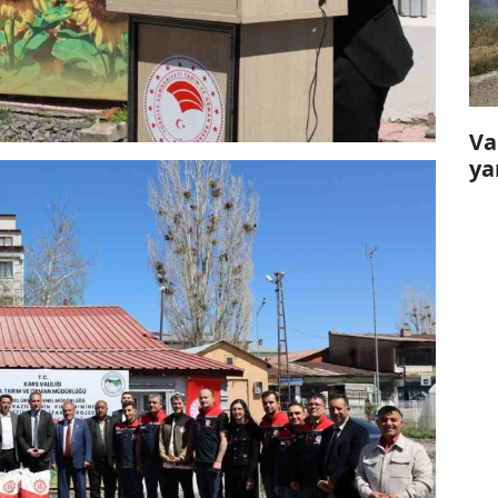
Va
ya