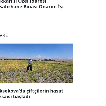
kkari İl Özel İdaresi
safirhane Binası Onarım İşi
VRE
ksekova’da çiftçilerin hasat
saisi başladı