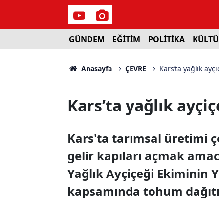
GÜNDEM
EĞİTİM
POLİTİKA
KÜLTÜ
Anasayfa
ÇEVRE
Kars’ta yağlık ayç
Kars’ta yağlık ayçi
Kars'ta tarımsal üretimi ç
gelir kapıları açmak amac
Yağlık Ayçiçeği Ekiminin Y
kapsamında tohum dağıtımı