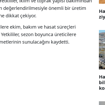
 Yetkililer, iklim ve toprak yapısı bakımından
ın değerlendirilmesiyle önemli bir üretim
Ha
ne dikkat çekiyor.
zi
lere ekim, bakım ve hasat süreçleri
 Yetkililer, sezon boyunca üreticilere
metlerinin sunulacağını kaydetti.
Ha
bi
ko