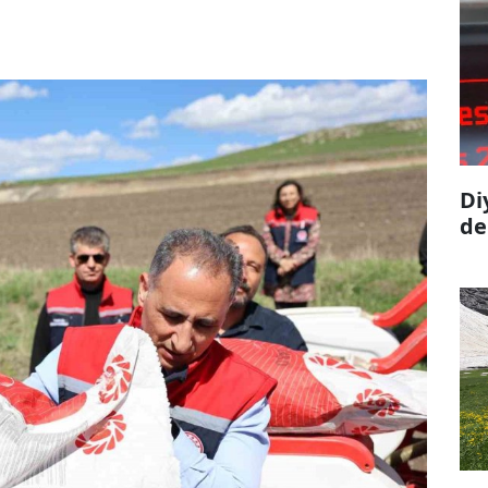
Di
de