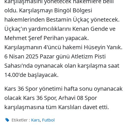
karşılaşmasını yönetecek hakemlere belli
oldu. Karşılaşmayı Bingöl Bölgesi
hakemlerinden Bestamin Üçkaç yönetecek.
Üçkaç'ın yardımcılıklarını Kenan Gende ve
Mehmet Şeref Perihan yapacak.
Karşılaşmanın 4'üncü hakemi Hüseyin Yanık.
6 Nisan 2025 Pazar günü Atletizm Pisti
Sahası'nda oynanacak olan karşılaşma saat
14.00'de başlayacak.
Kars 36 Spor yönetimi hafta sonu oynanacak
olacak Kars 36 Spor, Arhavi 08 Spor
karşılaşmasına tüm Karslıları davet etti.
,
Etiketler :
Kars
Futbol