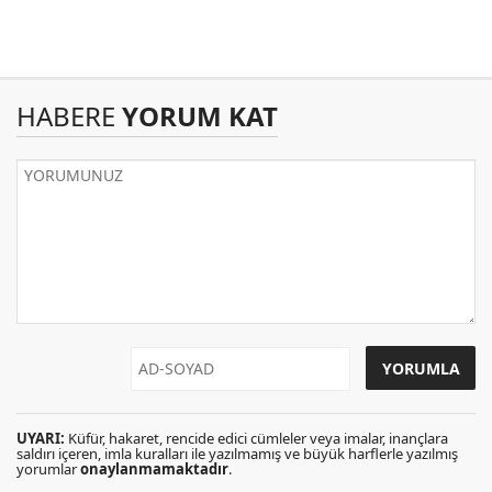
HABERE
YORUM KAT
UYARI:
Küfür, hakaret, rencide edici cümleler veya imalar, inançlara
saldırı içeren, imla kuralları ile yazılmamış ve büyük harflerle yazılmış
yorumlar
onaylanmamaktadır
.