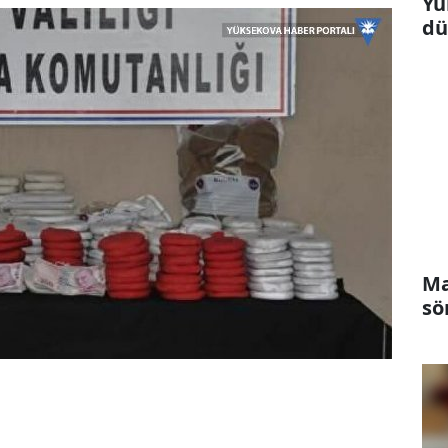
Yü
dü
Ma
sö