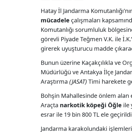
Hatay İl Jandarma Komutanlığı'n
mücadele
çalışmaları kapsamın
Komutanlığı sorumluluk bölgesin
görevli Piyade Teğmen V.K. ile İ.K
girerek uyuşturucu madde çıkaraca
Bunun üzerine Kaçakçılıkla ve Or
Müdürlüğü ve Antakya İlçe Jandar
Araştırma
(JASAT)
Timi harekete ge
Bohşin Mahallesinde önlem alan eki
Araçta
narkotik köpeği
Öğle
ile
esrar ile 19 bin 800 TL ele geçirildi.
Jandarma karakolundaki işlemlerin