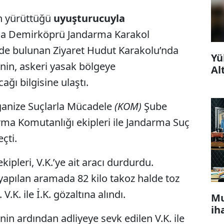
ın yürüttüğü
uyuşturucuyla
da Demirköprü Jandarma Karakol
de bulunan Ziyaret Hudut Karakolu’nda
Yü
.’nin, askeri yasak bölgeye
Al
ğı bilgisine ulaştı.
ganize Suçlarla Mücadele
(KOM)
Şube
ma Komutanlığı ekipleri ile Jandarma Suç
çti.
pleri, V.K.’ye ait aracı durdurdu.
 yapılan aramada 82 kilo takoz halde toz
 V.K. ile İ.K. gözaltına alındı.
Mu
ih
in ardından adliyeye sevk edilen V.K. ile