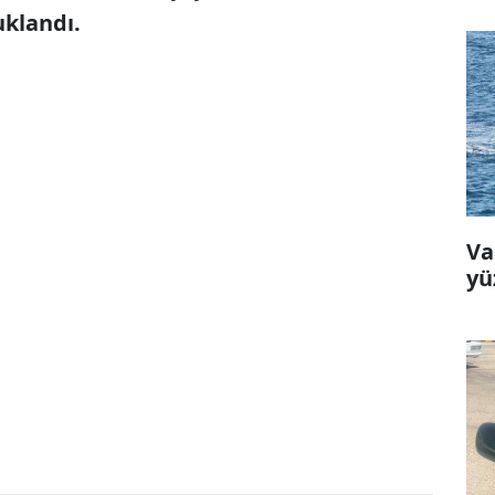
uklandı.
Va
yü