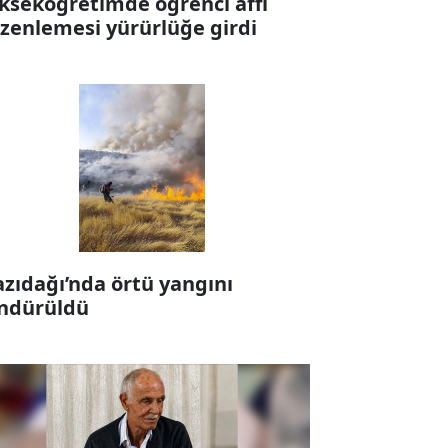
kseköğretimde öğrenci affı
zenlemesi yürürlüğe girdi
zıdağı’nda örtü yangını
ndürüldü