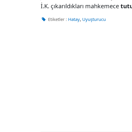
İ.K. çıkarıldıkları mahkemece
tut
,
Etiketler :
Hatay
Uyuşturucu