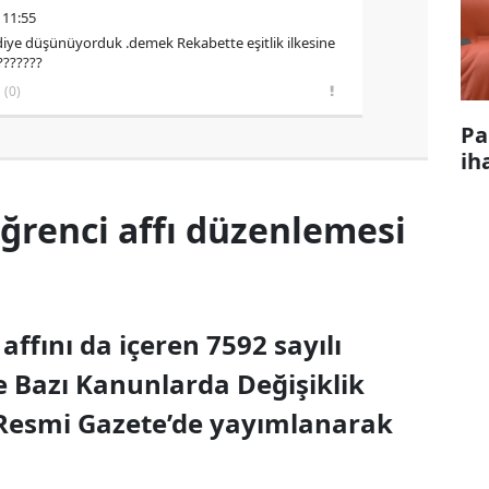
 11:55
 diye düşünüyorduk .demek Rekabette eşitlik ilkesine
???????
(0)
Pa
ih
renci affı düzenlemesi
ffını da içeren 7592 sayılı
Bazı Kanunlarda Değişiklik
Resmi Gazete’de yayımlanarak