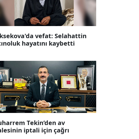
ksekova'da vefat: Selahattin
tınoluk hayatını kaybetti
harrem Tekin’den av
alesinin iptali için çağrı