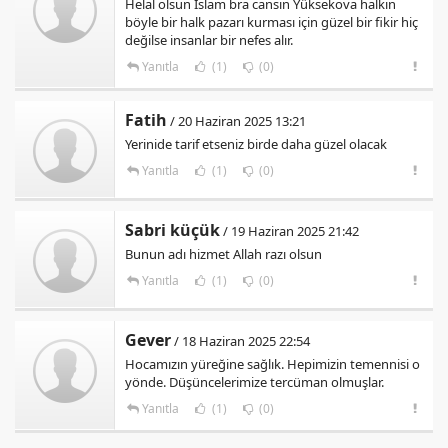
Helal olsun İslam bra cansın Yüksekova halkın
böyle bir halk pazarı kurması için güzel bir fikir hiç
değilse insanlar bir nefes alır.
Yanıtla
(1)
(0)
Fatih
/ 20 Haziran 2025 13:21
Yerinide tarif etseniz birde daha güzel olacak
Yanıtla
(1)
(0)
Sabri küçük
/ 19 Haziran 2025 21:42
Bunun adı hizmet Allah razı olsun
Yanıtla
(1)
(0)
Gever
/ 18 Haziran 2025 22:54
Hocamızın yüreğine sağlık. Hepimizin temennisi o
yönde. Düşüncelerimize tercüman olmuşlar.
Yanıtla
(1)
(0)