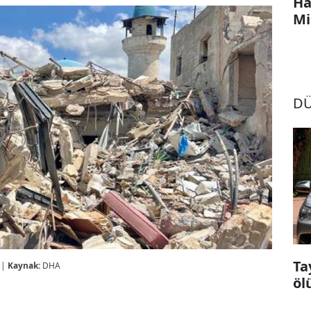
Ha
Mi
D
Ta
 |
Kaynak:
DHA
öl