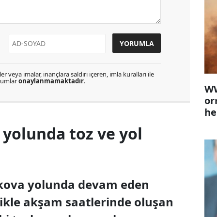
r veya imalar, inançlara saldırı içeren, imla kuralları ile
orumlar
onaylanmamaktadır
.
WW
or
he
yolunda toz ve yol
ekova yolunda devam eden
likle akşam saatlerinde oluşan