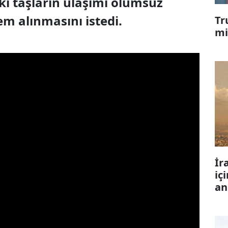
ki taşların ulaşımı olumsuz
em alınmasını istedi.
Tr
mi
İr
iç
an