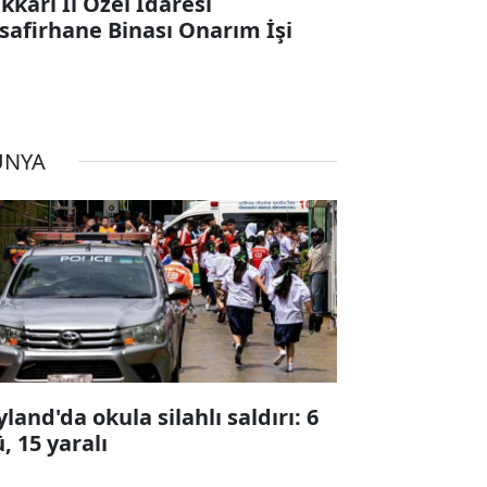
kkari İl Özel İdaresi
safirhane Binası Onarım İşi
ÜNYA
yland'da okula silahlı saldırı: 6
ü, 15 yaralı