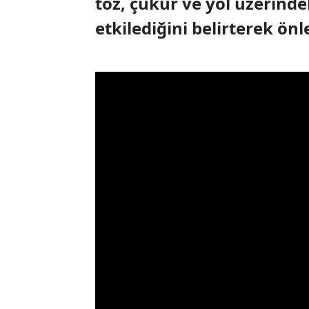
toz, çukur ve yol üzerinde
etkilediğini belirterek önl