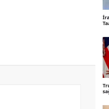
İr
Ta
Tr
sa