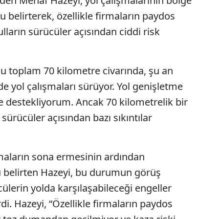
rden Menaf Hazeyi, yol çalışmalarının bölge
 belirterek, özellikle firmaların paydos
ların sürücüler açısından ciddi risk
lu toplam 70 kilometre civarında, şu an
e yol çalışmaları sürüyor. Yol genişletme
ne destekliyorum. Ancak 70 kilometrelik bir
sürücüler açısından bazı sıkıntılar
şmaların sona ermesinin ardından
 belirten Hazeyi, bu durumun görüş
lerin yolda karşılaşabileceği engeller
rdi. Hazeyi, “Özellikle firmaların paydos