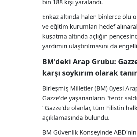
bin 188 kişi yaralandı.
Enkaz altında halen binlerce ölü ol
ve eğitim kurumları hedef alınarak s
kuşatma altında açlığın pençesinde
yardımın ulaştırılmasını da engelli
BM'deki Arap Grubu: Gazze'
karşı soykırım olarak tan
Birleşmiş Milletler (BM) üyesi Ar
Gazze'de yaşananların "terör saldı
"Gazze'de olanlar, tüm Filistin ha
açıklamasında bulundu.
BM Güvenlik Konseyinde ABD'nin Ga