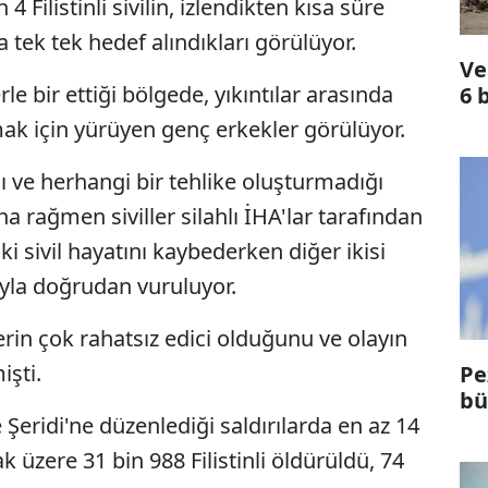
Filistinli sivilin, izlendikten kısa süre
 tek tek hedef alındıkları görülüyor.
Ve
le bir ettiği bölgede, yıkıntılar arasında
6 
mak için yürüyen genç erkekler görülüyor.
ğı ve herhangi bir tehlike oluşturmadığı
 rağmen siviller silahlı İHA'lar tarafından
i sivil hayatını kaybederken diğer ikisi
yla doğrudan vuruluyor.
erin çok rahatsız edici olduğunu ve olayın
işti.
Pe
bü
 Şeridi'ne düzenlediği saldırılarda en az 14
k üzere 31 bin 988 Filistinli öldürüldü, 74