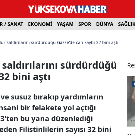
R / SANAT
EKONOMİ
YAŞAM
SPOR
DÜNYA
SAĞLI
dür saldırılarını sürdürdüğü Gazze'de can kaybı 32 bini aştı
r saldırılarını sürdürdüğü
Re
2 bini aştı
 ve susuz bırakıp yardımların
sani bir felakete yol açtığı
23'ten bu yana düzenlediği
den Filistinlilerin sayısı 32 bini