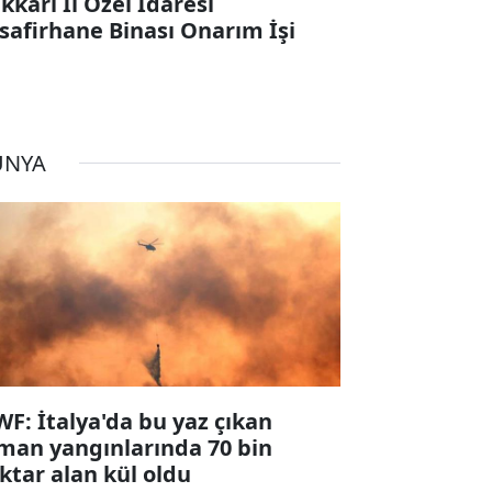
kkari İl Özel İdaresi
safirhane Binası Onarım İşi
ÜNYA
F: İtalya'da bu yaz çıkan
man yangınlarında 70 bin
ktar alan kül oldu