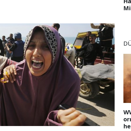
Ha
Mi
D
WW
or
he