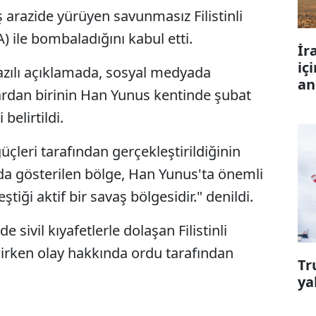
ş arazide yürüyen savunmasız Filistinli
HA) ile bombaladığını kabul etti.
İr
iç
yazılı açıklamada, sosyal medyada
an
lardan birinin Han Yunus kentinde şubat
belirtildi.
 güçleri tarafından gerçekleştirildiğinin
da gösterilen bölge, Han Yunus'ta önemli
ştiği aktif bir savaş bölgesidir." denildi.
 sivil kıyafetlerle dolaşan Filistinli
dilirken olay hakkında ordu tarafından
Tr
ya