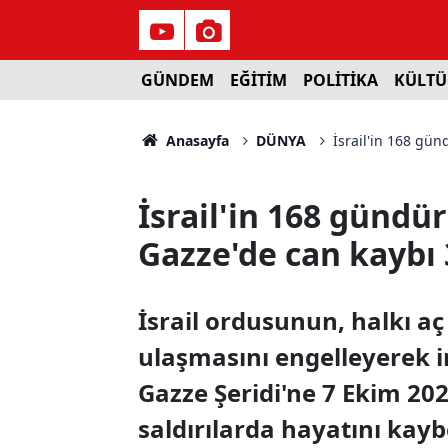
GÜNDEM
EĞİTİM
POLİTİKA
KÜLTÜ
Anasayfa
DÜNYA
İsrail'in 168 gün
İsrail'in 168 gündü
Gazze'de can kaybı 3
İsrail ordusunun, halkı aç
ulaşmasını engelleyerek in
Gazze Şeridi'ne 7 Ekim 20
saldırılarda hayatını kaybe