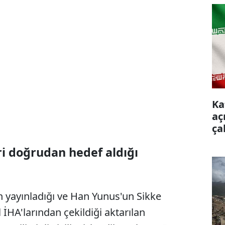
Ka
aç
ça
eri doğrudan hedef aldığı
ın yayınladığı ve Han Yunus'un Sikke
 İHA'larından çekildiği aktarılan