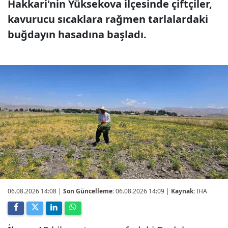
Hakkari'nin Yüksekova ilçesinde çiftçiler,
kavurucu sıcaklara rağmen tarlalardaki
buğdayın hasadına başladı.
06.08.2026 14:08
|
Son Güncelleme:
06.08.2026 14:09 |
Kaynak:
İHA