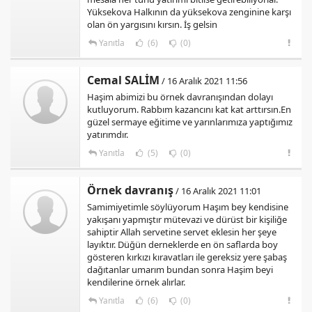
Yüksekova Halkının da yüksekova zenginine karşı
olan ön yargısını kırsın. İş gelsin
Yanıtla
(6)
(0)
Cemal SALİM
/ 16 Aralık 2021 11:56
Haşim abimizi bu örnek davranışından dolayı
kutluyorum. Rabbım kazancını kat kat arttırsın.En
güzel sermaye eğitime ve yarınlarımıza yaptığımız
yatırımdır.
Yanıtla
(5)
(0)
Örnek davranış
/ 16 Aralık 2021 11:01
Samimiyetimle söylüyorum Haşım bey kendisine
yakışanı yapmıştır mütevazi ve dürüst bir kişiliğe
sahiptir Allah servetine servet eklesin her şeye
layıktır. Düğün derneklerde en ön saflarda boy
gösteren kırkızı kıravatları ile gereksiz yere şabaş
dağıtanlar umarım bundan sonra Haşim beyi
kendilerine örnek alırlar.
Yanıtla
(6)
(0)