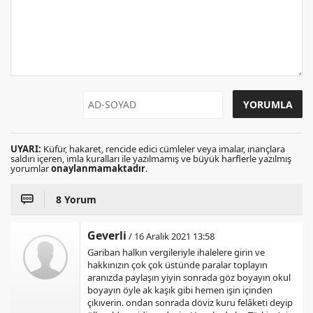
UYARI:
Küfür, hakaret, rencide edici cümleler veya imalar, inançlara
saldırı içeren, imla kuralları ile yazılmamış ve büyük harflerle yazılmış
yorumlar
onaylanmamaktadır
.
8 Yorum
Geverli
/ 16 Aralık 2021 13:58
Gariban halkın vergileriyle ihalelere girin ve
hakkınızın çok çok üstünde paralar toplayın
aranızda paylaşın yiyin sonrada göz boyayın okul
boyayın öyle ak kaşık gibi hemen işin içinden
çıkıverin. ondan sonrada döviz kuru felâketi deyip