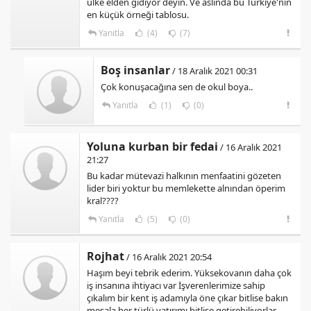
ülke elden gidiyor deyin. Ve aslında bu Türkiye'nin
en küçük örneği tablosu.
Yanıtla
(4)
(7)
Boş insanlar
/ 18 Aralık 2021 00:31
Çok konuşacağına sen de okul boya..
Yanıtla
(1)
(0)
Yoluna kurban bir fedai
/ 16 Aralık 2021
21:27
Bu kadar mütevazi halkının menfaatini gözeten
lider biri yoktur bu memlekette alnından öperim
kral????
Yanıtla
(5)
(0)
Rojhat
/ 16 Aralık 2021 20:54
Haşım beyi tebrik ederim. Yüksekovanın daha çok
iş insanına ihtiyacı var İşverenlerimize sahip
çıkalım bir kent iş adamıyla öne çıkar bitlise bakın
mesala her türlü yatırımı bitlise getirebiliyorlar.