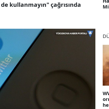
Ha
z de kullanmayın" çağrısında
Mi
D
WW
or
he