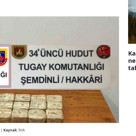
Ka
ne
ta
 |
Kaynak:
İHA