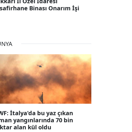
kkari İl Özel İdaresi
safirhane Binası Onarım İşi
ÜNYA
F: İtalya'da bu yaz çıkan
man yangınlarında 70 bin
ktar alan kül oldu