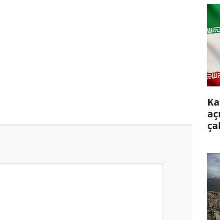
Ka
aç
ça