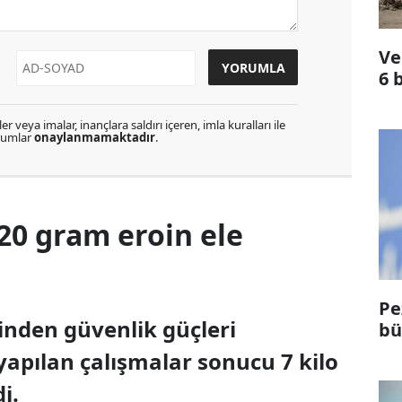
Ve
6 
r veya imalar, inançlara saldırı içeren, imla kuralları ile
orumlar
onaylanmamaktadır
.
720 gram eroin ele
Pe
sinden güvenlik güçleri
bü
yapılan çalışmalar sonucu 7 kilo
i.