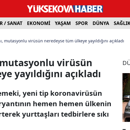
R / SANAT
EKONOMİ
YAŞAM
SPOR
DÜNYA
SAĞLI
ı, mutasyonlu virüsün neredeyse tüm ülkeye yayıldığını açıkladı
, mutasyonlu virüsün
D
e yayıldığını açıkladı
emeki, yeni tip koronavirüsün
aryantının hemen hemen ülkenin
terek yurttaşları tedbirlere sıkı