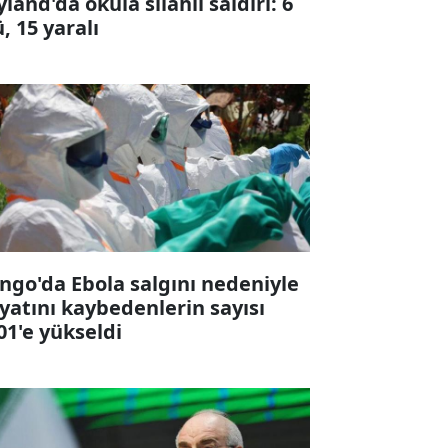
yland'da okula silahlı saldırı: 6
ü, 15 yaralı
ngo'da Ebola salgını nedeniyle
yatını kaybedenlerin sayısı
01'e yükseldi