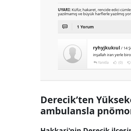
UYARI:
Küfür, hakaret, rencide edici cümlele
yazılmamış ve büyük harflerle yazılmış y
1 Yorum
ryhyjkukıul
/ 14 Ş
inşallah iran yerle bir
Yanıtla
(0)
Derecik’ten Yüksek
ambulansla pnömoni
Hakkari'nin Derecik ilçes