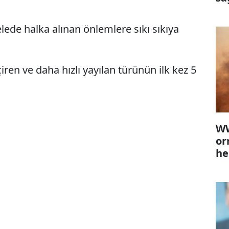
lede halka alınan önlemlere sıkı sıkıya
ren ve daha hızlı yayılan türünün ilk kez 5
WW
or
he