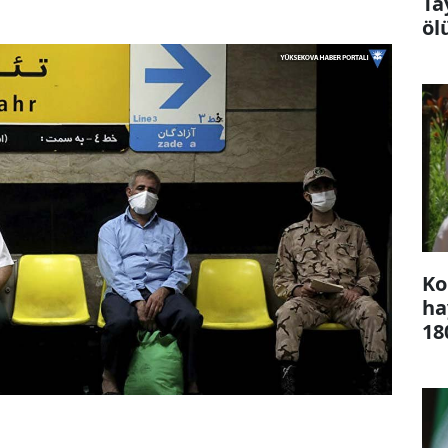
Ta
öl
Ko
ha
18