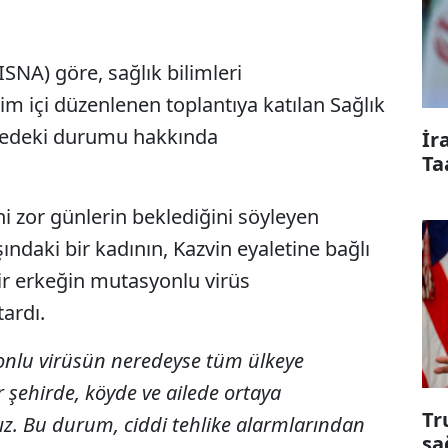
ISNA) göre, sağlık bilimleri
rim içi düzenlenen toplantıya katılan Sağlık
lkedeki durumu hakkında
İr
Ta
i zor günlerin beklediğini söyleyen
ndaki bir kadının, Kazvin eyaletine bağlı
ir erkeğin mutasyonlu virüs
tardı.
onlu virüsün neredeyse tüm ülkeye
r şehirde, köyde ve ailede ortaya
Tr
z. Bu durum, ciddi tehlike alarmlarından
sa