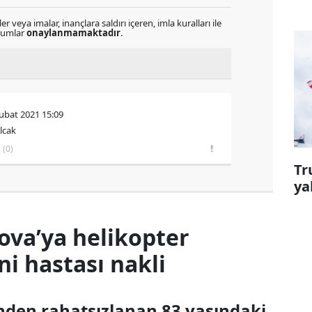
r veya imalar, inançlara saldırı içeren, imla kuralları ile
orumlar
onaylanmamaktadır
.
ubat 2021 15:09
olcak
(0)
Tr
ya
ova’ya helikopter
 hastası nakli
inden rahatsızlanan 83 yaşındaki