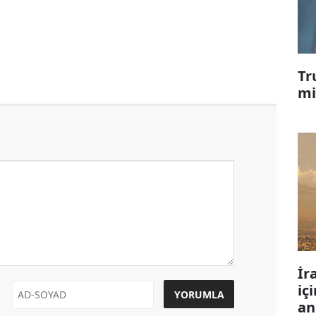
Tr
mi
İr
iç
an