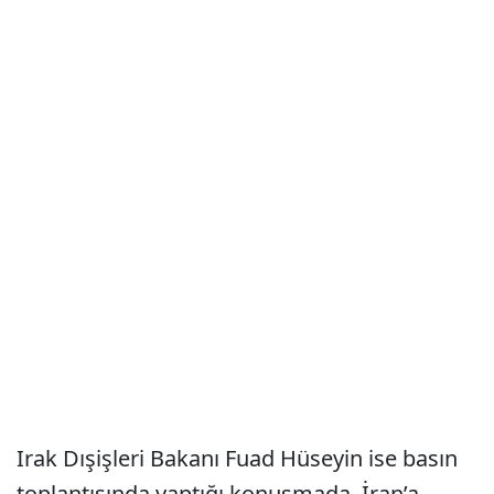
Irak Dışişleri Bakanı Fuad Hüseyin ise basın
toplantısında yaptığı konuşmada, İran’a