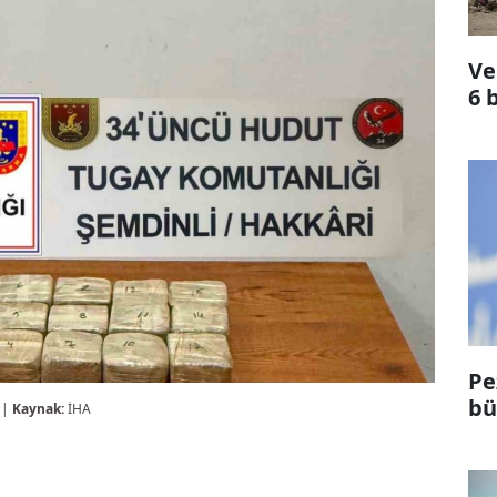
Ve
6 
Pe
bü
 |
Kaynak:
İHA