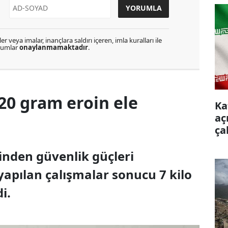
r veya imalar, inançlara saldırı içeren, imla kuralları ile
orumlar
onaylanmamaktadır
.
720 gram eroin ele
Ka
aç
ça
sinden güvenlik güçleri
yapılan çalışmalar sonucu 7 kilo
i.