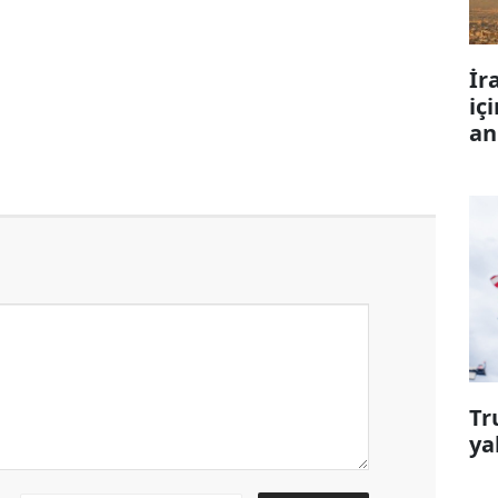
İr
iç
an
Tr
ya