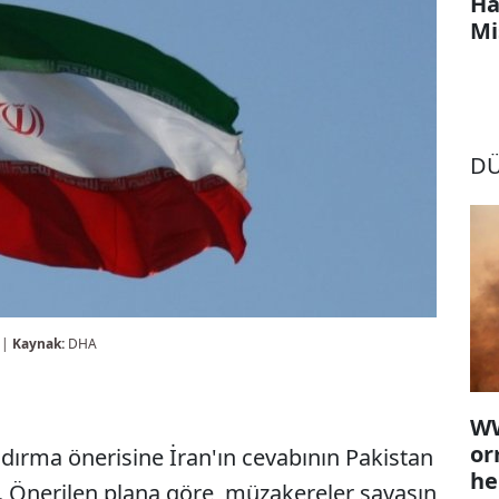
Ha
Mi
D
 |
Kaynak:
DHA
WW
or
ndırma önerisine İran'ın cevabının Pakistan
he
. Önerilen plana göre, müzakereler savaşın