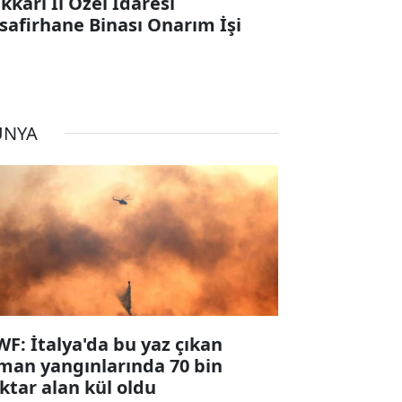
kkari İl Özel İdaresi
safirhane Binası Onarım İşi
ÜNYA
F: İtalya'da bu yaz çıkan
man yangınlarında 70 bin
ktar alan kül oldu