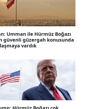
an: Umman ile Hürmüz Boğazı
in güvenli güzergah konusunda
laşmaya vardık
ump: Hürmüz Boğazı çok