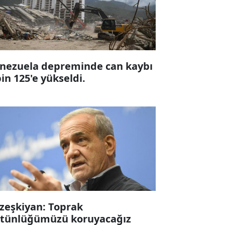
nezuela depreminde can kaybı
bin 125'e yükseldi.
zeşkiyan: Toprak
tünlüğümüzü koruyacağız