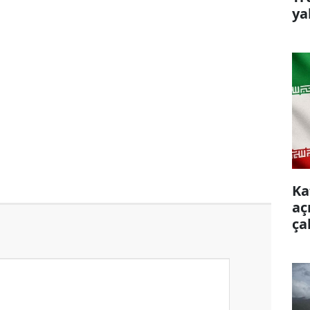
ya
Ka
aç
ça