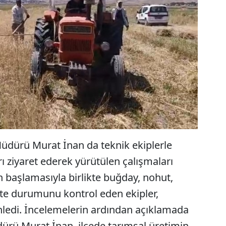
üdürü Murat İnan da teknik ekiplerle
rı ziyaret ederek yürütülen çalışmaları
 başlamasıyla birlikte buğday, nohut,
lte durumunu kontrol eden ekipler,
dinledi. İncelemelerin ardından açıklamada
rü Murat İnan, ilçede tarımsal üretimin