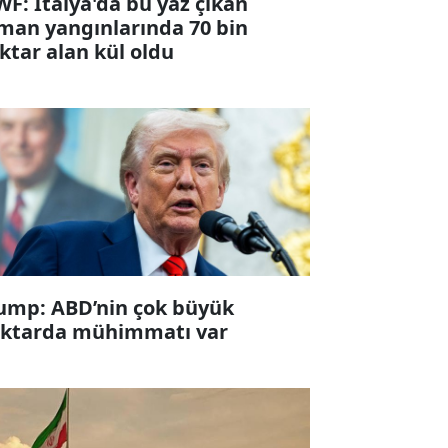
F: İtalya'da bu yaz çıkan
man yangınlarında 70 bin
ktar alan kül oldu
ump: ABD’nin çok büyük
ktarda mühimmatı var