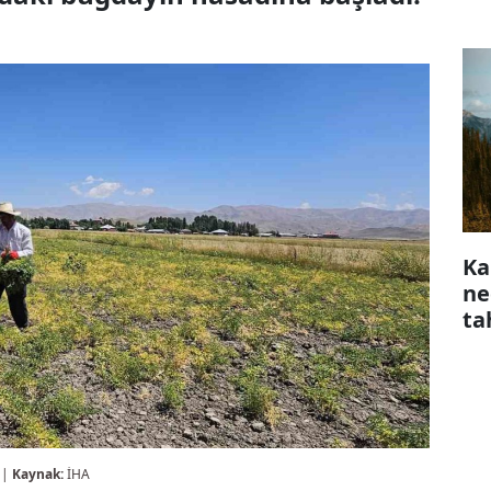
Ka
ne
ta
 |
Kaynak:
İHA