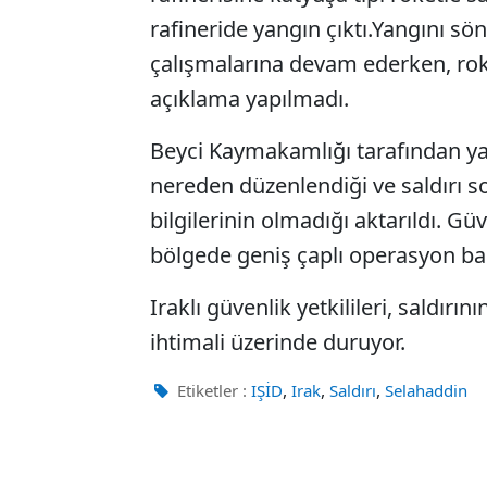
rafineride yangın çıktı.Yangını sö
çalışmalarına devam ederken, roke
açıklama yapılmadı.
Beyci Kaymakamlığı tarafından ya
nereden düzenlendiği ve saldırı s
bilgilerinin olmadığı aktarıldı. Gü
bölgede geniş çaplı operasyon baş
Iraklı güvenlik yetkilileri, saldırı
ihtimali üzerinde duruyor.
,
,
,
Etiketler :
IŞİD
Irak
Saldırı
Selahaddin