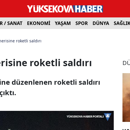
R / SANAT
EKONOMİ
YAŞAM
SPOR
DÜNYA
SAĞLI
nerisine roketli saldırı
risine roketli saldırı
D
sine düzenlenen roketli saldırı
ıktı.