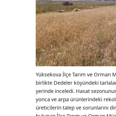
Yüksekova İlçe Tarım ve Orman M
birlikte Dedeler köyündeki tarlala
yerinde inceledi. Hasat sezonunun
yonca ve arpa ürünlerindeki reko
üreticilerin talep ve sorunlarını 
bulunan İlçe Tarım ve Orman Müdü