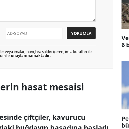
Ve
6 
r veya imalar, inançlara saldırı içeren, imla kuralları ile
orumlar
onaylanmamaktadır
.
lerin hasat mesaisi
sinde çiftçiler, kavurucu
Pe
bü
daki buğdayın hasadına başladı.