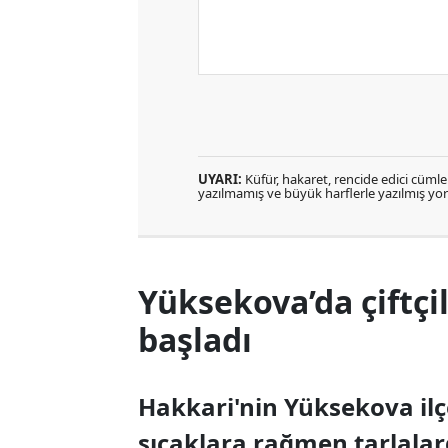
UYARI:
Küfür, hakaret, rencide edici cümlele
yazılmamış ve büyük harflerle yazılmış y
Yüksekova’da çiftçi
başladı
Hakkari'nin Yüksekova ilçe
sıcaklara rağmen tarlalar