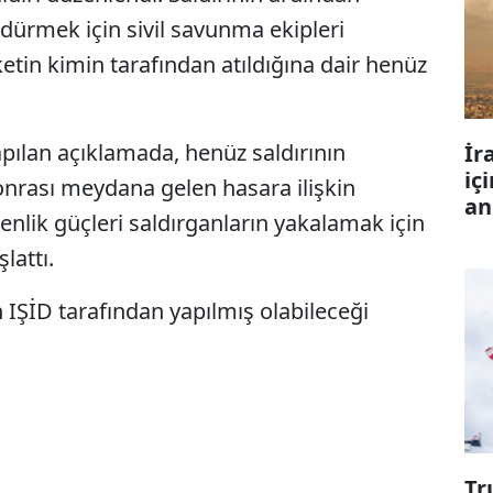
ndürmek için sivil savunma ekipleri
tin kimin tarafından atıldığına dair henüz
pılan açıklamada, henüz saldırının
İr
iç
onrası meydana gelen hasara ilişkin
an
venlik güçleri saldırganların yakalamak için
lattı.
nın IŞİD tarafından yapılmış olabileceği
Tr