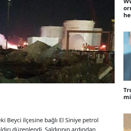
WW
or
he
Tr
mi
ki Beyci ilçesine bağlı El Siniye petrol
aldırı düzenlendi. Saldırının ardından