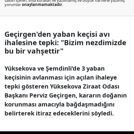
saldırı içeren, imla kuralları ile yazılmamış ve büyük harflerle yazılmış
yorumlar
onaylanmamaktadır
.
Geçirgen'den yaban keçisi avı
ihalesine tepki: "Bizim nezdimizde
bu bir vahşettir"
Yüksekova ve Şemdinli’de 3 yaban
keçisinin avlanması için açılan ihaleye
tepki gösteren Yüksekova Ziraat Odası
Başkanı Perviz Geçirgen, kararın doğanın
korunması amacıyla bağdaşmadığını
belirterek itiraz edeceklerini söyledi.