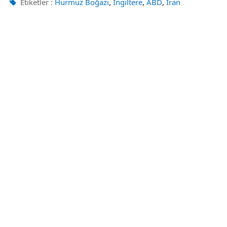
,
,
,
Etiketler :
Hürmüz Boğazı
İngiltere
ABD
İran