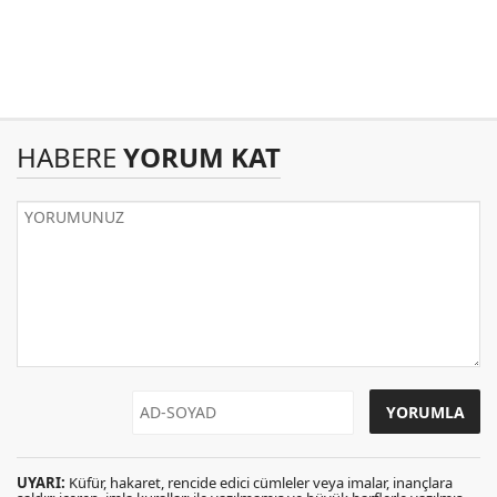
HABERE
YORUM KAT
UYARI:
Küfür, hakaret, rencide edici cümleler veya imalar, inançlara