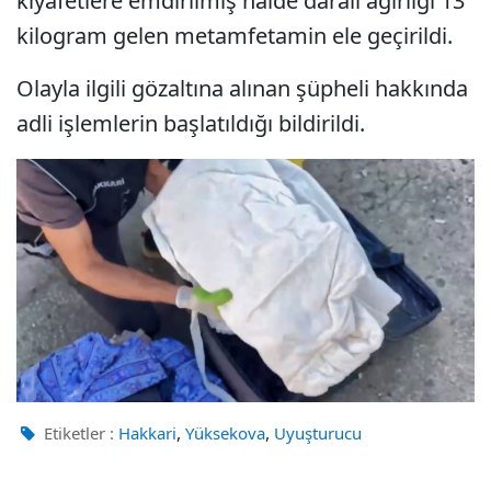
kıyafetlere emdirilmiş halde daralı ağırlığı 13
kilogram gelen metamfetamin ele geçirildi.
Olayla ilgili gözaltına alınan şüpheli hakkında
adli işlemlerin başlatıldığı bildirildi.
,
,
Etiketler :
Hakkari
Yüksekova
Uyuşturucu