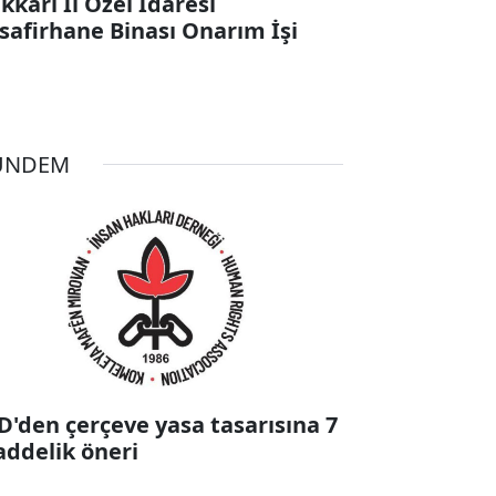
kkari İl Özel İdaresi
safirhane Binası Onarım İşi
ÜNDEM
D'den çerçeve yasa tasarısına 7
ddelik öneri