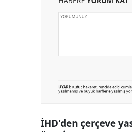
HABERE
YORUM KAT
UYARI:
Küfür, hakaret, rencide edici cümlele
yazılmamış ve büyük harflerle yazılmış y
İHD'den çerçeve yas