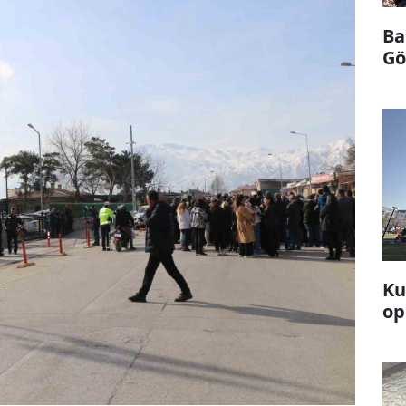
Ba
Göl
Ku
op