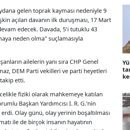
eydana gelen toprak kayması nedeniyle 9
lişkin açılan davanın ilk duruşması, 17 Mart
devam edecek. Davada, 5'i tutuklu 43
nmaya neden olma" suçlamasıyla
anların ailelerin yanı sıra CHP Genel
Yü
ta
z, DEM Parti vekilleri ve parti heyetleri
ke
akip etti.
çı
elikle fiziki olarak mahkemeye katılan
rumlu Başkan Yardımcısı I. R. G.'nin
a erdi. Olay günü, olay yerinin boşaltılması
limatı ile de birçok insanın hayatının