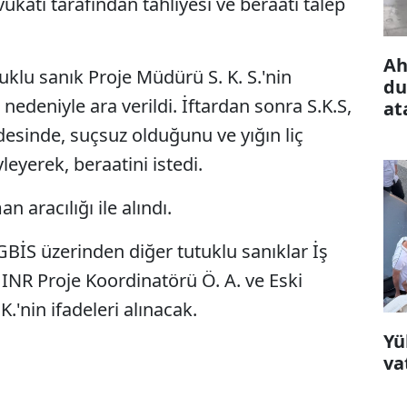
ukatı tarafından tahliyesi ve beraati talep
Ah
klu sanık Proje Müdürü S. K. S.'nin
du
nedeniyle ara verildi. İftardan sonra S.K.S,
at
esinde, suçsuz olduğunu ve yığın liç
eyerek, beraatini istedi.
an aracılığı ile alındı.
BİS üzerinden diğer tutuklu sanıklar İş
 INR Proje Koordinatörü Ö. A. ve Eski
.'nin ifadeleri alınacak.
Yü
va