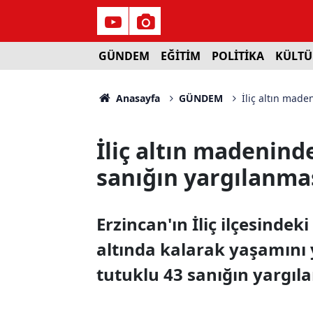
GÜNDEM
EĞİTİM
POLİTİKA
KÜLTÜ
Anasayfa
GÜNDEM
İliç altın made
İliç altın madeninde
sanığın yargılanma
Erzincan'ın İliç ilçesindek
altında kalarak yaşamını yi
tutuklu 43 sanığın yargıl