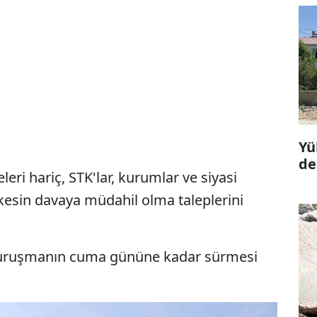
Yü
de
eri hariç, STK'lar, kurumlar ve siyasi
rkesin davaya müdahil olma taleplerini
uruşmanın cuma gününe kadar sürmesi