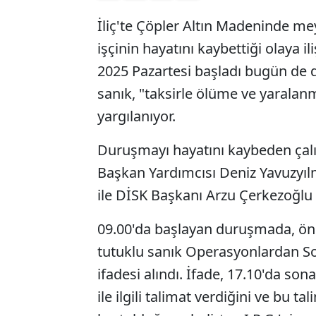
İliç'te Çöpler Altın Madeninde m
işçinin hayatını kaybettiği olaya i
2025 Pazartesi başladı bugün de 
sanık, "taksirle ölüme ve yarala
yargılanıyor.
Duruşmayı hayatını kaybeden çalış
Başkan Yardımcısı Deniz Yavuzyılma
ile DİSK Başkanı Arzu Çerkezoğlu t
09.00'da başlayan duruşmada, önc
tutuklu sanık Operasyonlardan So
ifadesi alındı. İfade, 17.10'da son
ile ilgili talimat verdiğini ve bu ta