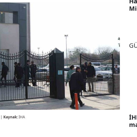
Ha
Mi
G
İH
 |
Kaynak:
İHA
ma