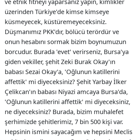
ve etnik fitneyi yaparsanız yapın, kimlikler
üzerinden Türkiye'de kimse kimseye
küsmeyecek, küstüremeyeceksiniz.
Düşmanımız PKK'dır, bölücü terördür ve
onun hesabını sormak bizim boynumuzun
borcudur. Burada 'evet' verirseniz, Bursa'ya
giden vekiller, şehit Zeki Burak Okay'ın
babası Sezai Okay'a, 'Oğlunun katillerini
affettik' mi diyeceksiniz? Şehit Yarbay İlker
Çelikcan'ın babası Niyazi amcaya Bursa'da,
'Oğlunun katillerini affettik' mi diyeceksiniz,
ne diyeceksiniz? Burada, bizim muhalefet
şerhimizde şehitlerimiz, 7 bin 500 kişi var.
Hepsinin ismini sayacağım ve hepsini Meclis