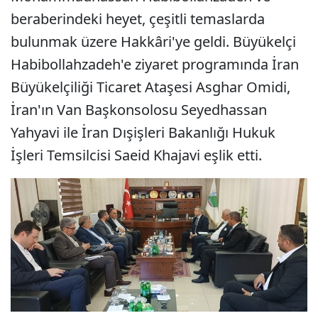
beraberindeki heyet, çeşitli temaslarda
bulunmak üzere Hakkâri'ye geldi. Büyükelçi
Habibollahzadeh'e ziyaret programında İran
Büyükelçiliği Ticaret Ataşesi Asghar Omidi,
İran'ın Van Başkonsolosu Seyedhassan
Yahyavi ile İran Dışişleri Bakanlığı Hukuk
İşleri Temsilcisi Saeid Khajavi eşlik etti.