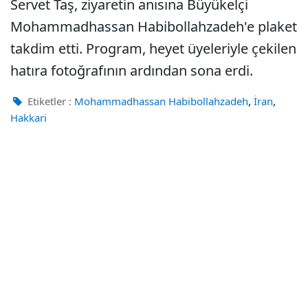
Servet Taş, ziyaretin anısına Büyükelçi
Mohammadhassan Habibollahzadeh'e plaket
takdim etti. Program, heyet üyeleriyle çekilen
hatıra fotoğrafının ardından sona erdi.
,
,
Etiketler :
Mohammadhassan Habibollahzadeh
İran
Hakkari