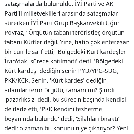
sataşmalarda bulunuldu. İYİ Parti ve AK
Parti'li milletvekilleri arasında sataşmalar
sürerken İYİ Parti Grup Başkanvekili Uğur
Poyraz, "Örgütün tabanı teröristler, örgütün
tabanı Kürtler değil. Yine, hatip çok enteresan
bir cümle sarf etti, 'Bölgedeki Kürt kardeşler
İran'daki sürece katılmadı' dedi. 'Bölgedeki
Kürt kardeş' dediğin senin PYD/YPG-SDG,
PKK/KCK. Senin, 'Kürt kardeş' dediğin
adamlar terör örgütü, tamam mı? Şimdi
'pazarlıksız' dedi, bu sürecin başında kendisi
de ifade etti, 'PKK kendini feshetme
beyanında bulundu' dedi, 'Silahları bıraktı'
dedi; o zaman bu kanunu niye çıkarıyor? Yeni