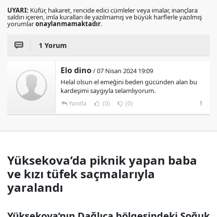
UYARI:
Küfür, hakaret, rencide edici cümleler veya imalar, inançlara
saldırı içeren, imla kuralları ile yazılmamış ve büyük harflerle yazılmış
yorumlar
onaylanmamaktadır
.
1 Yorum
Elo dino
/ 07 Nisan 2024 19:09
Helal olsun el emeğini beden gücünden alan bu
kardeşimi saygıyla selamlıyorum.
Yanıtla
(0)
(0)
Yüksekova’da piknik yapan baba
ve kızı tüfek saçmalarıyla
yaralandı
Yüksekova’nın Dağlıca bölgesindeki Soğuk