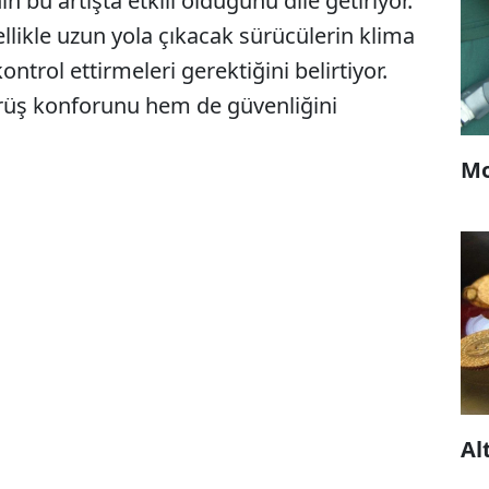
n bu artışta etkili olduğunu dile getiriyor.
ellikle uzun yola çıkacak sürücülerin klima
ntrol ettirmeleri gerektiğini belirtiyor.
ürüş konforunu hem de güvenliğini
Mo
Al