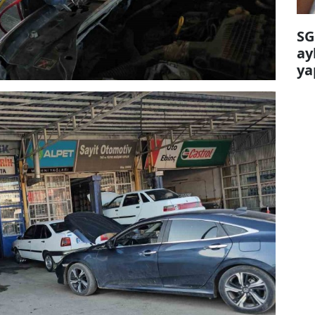
SG
ay
ya