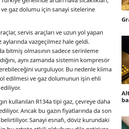
a Türkiye genelinde artan hava sıcaklıkları,
 ve gaz dolumu için sanayi sitelerine
Gr
 araçlar, servis araçları ve uzun yol yapan
yaz aylarında vazgeçilmez hale geldi.
 da bitmiş olmasının sadece serinleme
dığını, aynı zamanda sistemin kompresör
verebileceğini vurguluyor. Bu nedenle klima
rol edilmesi ve gaz dolumunun işin ehli
ediliyor.
Al
ba
gın kullanılan R134a tipi gaz, çevreye daha
ediliyor. Ancak bu gazın fiyatlarında da son
elirtiliyor. Sanayi esnafı, döviz kurundaki