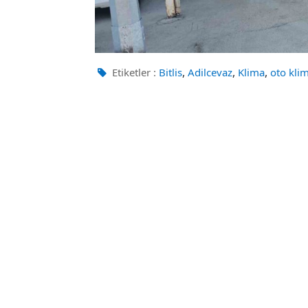
,
,
,
Etiketler :
Bitlis
Adilcevaz
Klima
oto kli