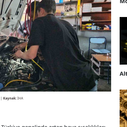
Mo
Al
 |
Kaynak:
İHA