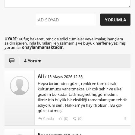
UYARI:
Küfür, hakaret, rencide edici cümleler veya imalar, inançlara
saldırı içeren, imla kuralları ile yazılmamış ve büyük harflerle yazılmış
yorumlar
onaylanmamaktadır
.
4 Yorum
Ali
/ 15 Mayıs 2026 12:55
Hepsi birbirinden güzel, renkli ve tam olarak
kültürümüzü yansıtmakta. Bir çok şehir ve ülke
gezdim bu kadar tatlı magnet hiç görmedim.
İlimiz için büyük bir eksikliği tamamlamışsın tebrik
ediyorum seni. Hakkari' ye hayırlı olsun.. Bu çok
güzel tutmuş.
Yanıtla
(0)
(0)
Ez
/ 14 Mayıs 2026 23:04