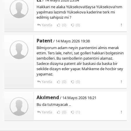
Hakkari ne alaka Yüksekova’daysa Yüksekova’nım
yapılması lazımdı Yüksekova kaderine terk mi
edilmiş sahipsiz mi ?
Yanıtla
(0)
(0)
Patent
/ 14 Mayıs 2026 19:38
Bilmiyorum adam neyin pantentini almis merak
ettim. Ters lale, nehri, sat golleri hakkari bolgesinin
sembolleri. Bu sembollerin patentini alamaz.
Sadece dizayna patent alir baskasi da baska bir
sekilde dizayn eder yapar. Mahkeme de hocbir sey
yapamaz.
Yanıtla
(0)
(0)
Akılmend
/ 14 Mayıs 2026 16:21
Bu da tutmayacak ..
Yanıtla
(0)
(1)