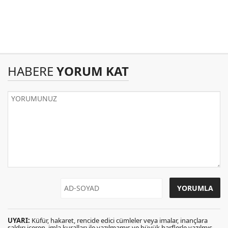
HABERE
YORUM KAT
UYARI:
Küfür, hakaret, rencide edici cümleler veya imalar, inançlara
saldırı içeren, imla kuralları ile yazılmamış ve büyük harflerle yazılmış