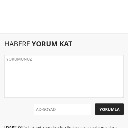
HABERE
YORUM KAT
UYARI:
Küfür, hakaret, rencide edici cümleler veya imalar, inançlara