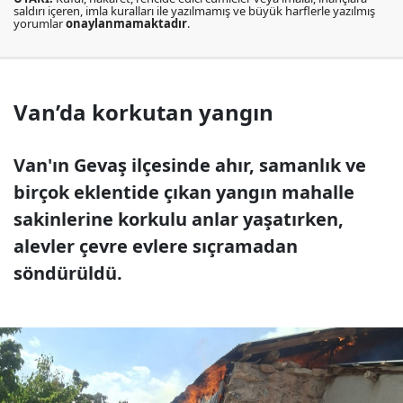
saldırı içeren, imla kuralları ile yazılmamış ve büyük harflerle yazılmış
yorumlar
onaylanmamaktadır
.
Van’da korkutan yangın
Van'ın Gevaş ilçesinde ahır, samanlık ve
birçok eklentide çıkan yangın mahalle
sakinlerine korkulu anlar yaşatırken,
alevler çevre evlere sıçramadan
söndürüldü.