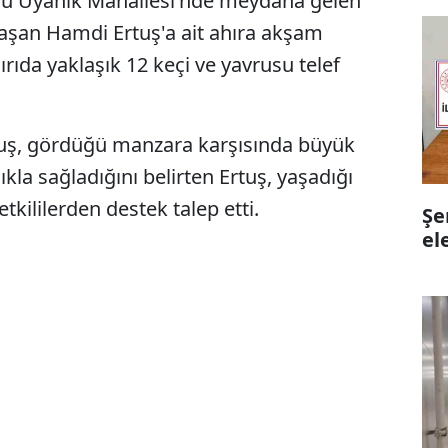
yü Uyanık Mahallesi'nde meydana gelen
raşan Hamdi Ertuş'a ait ahıra akşam
ırıda yaklaşık 12 keçi ve yavrusu telef
tuş, gördüğü manzara karşısında büyük
kla sağladığını belirten Ertuş, yaşadığı
tkililerden destek talep etti.
Şe
el