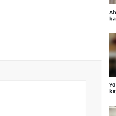
Ah
ba
Yü
ka