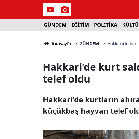
GÜNDEM
EĞİTİM
POLİTİKA
KÜLTÜ
Anasayfa
GÜNDEM
Hakkari’de kurt
Hakkari’de kurt sal
telef oldu
Hakkari'de kurtların ahır
küçükbaş hayvan telef ol