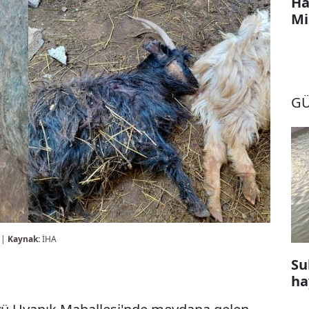
Ha
Mi
G
 |
Kaynak:
İHA
Su
ha