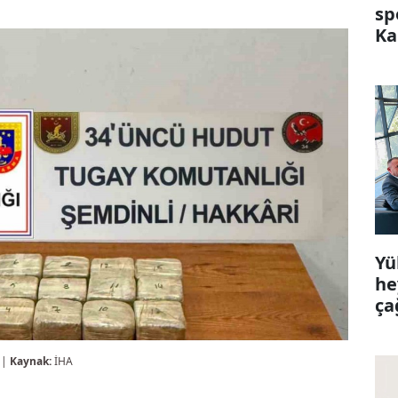
sp
Ka
Yü
he
ça
 |
Kaynak:
İHA