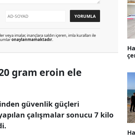
r veya imalar, inançlara saldırı içeren, imla kuralları ile
orumlar
onaylanmamaktadır
.
Ha
çe
720 gram eroin ele
sinden güvenlik güçleri
yapılan çalışmalar sonucu 7 kilo
i.
Ha