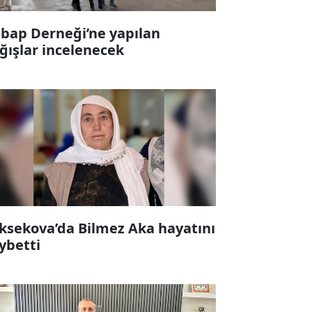
bap Derneği’ne yapılan
ğışlar incelenecek
ksekova’da Bilmez Aka hayatını
ybetti