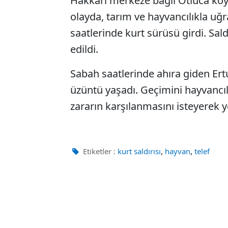
Hakkari merkeze bağlı Otluca kö
olayda, tarım ve hayvancılıkla uğ
saatlerinde kurt sürüsü girdi. Sald
edildi.
Sabah saatlerinde ahıra giden Er
üzüntü yaşadı. Geçimini hayvancılı
zararın karşılanmasını isteyerek ye
,
,
Etiketler :
kurt saldırısı
hayvan
telef