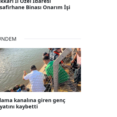
kkari İl Özel İdaresi
safirhane Binası Onarım İşi
ÜNDEM
lama kanalına giren genç
yatını kaybetti