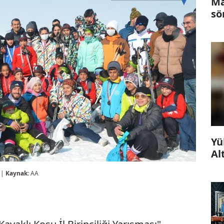
Ma
sö
Yü
Al
 |
Kaynak:
AA