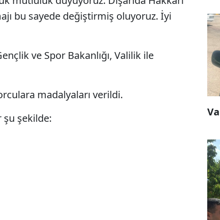
ük mutluluk duyuyoruz. Dışarıda Hakkari
majı bu sayede değiştirmiş oluyoruz. İyi
ençlik ve Spor Bakanlığı, Valilik ile
culara madalyaları verildi.
Va
 şu şekilde: