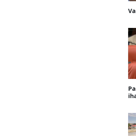
Va
Pa
ih