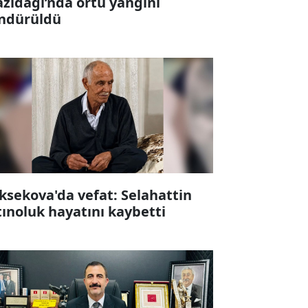
zıdağı’nda örtü yangını
ndürüldü
ksekova'da vefat: Selahattin
tınoluk hayatını kaybetti