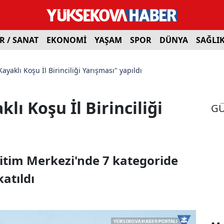
R / SANAT
EKONOMİ
YAŞAM
SPOR
DÜNYA
SAĞLI
ayaklı Koşu İl Birinciliği Yarışması" yapıldı
ı Koşu İl Birinciliği
G
itim Merkezi'nde 7 kategoride
katıldı