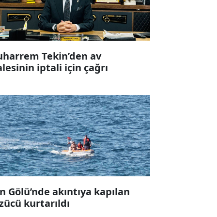
harrem Tekin’den av
alesinin iptali için çağrı
n Gölü’nde akıntıya kapılan
zücü kurtarıldı