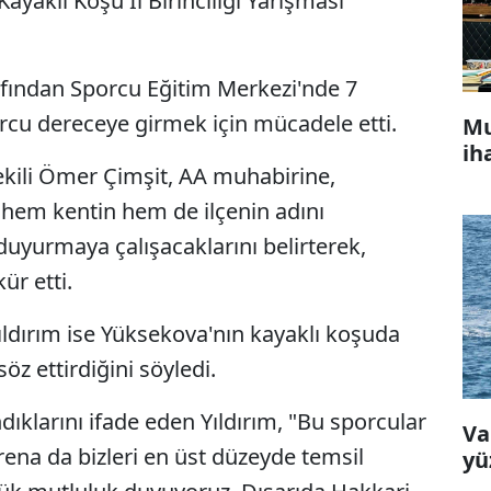
ayaklı Koşu İl Birinciliği Yarışması"
afından Sporcu Eğitim Merkezi'nde 7
orcu dereceye girmek için mücadele etti.
Mu
ih
ili Ömer Çimşit, AA muhabirine,
k hem kentin hem de ilçenin adını
duyurmaya çalışacaklarını belirterek,
ür etti.
ldırım ise Yüksekova'nın kayaklı koşuda
z ettirdiğini söyledi.
andıklarını ifade eden Yıldırım, "Bu sporcular
Va
ena da bizleri en üst düzeyde temsil
yü