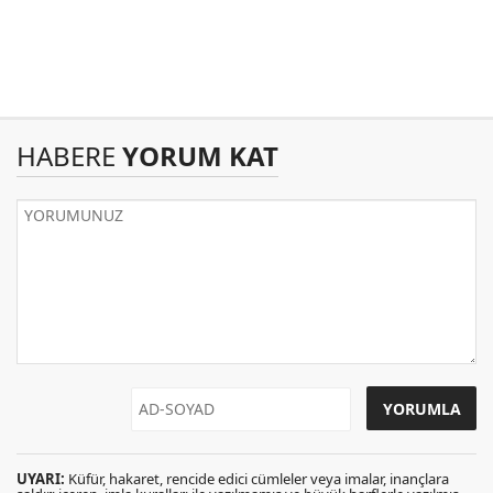
HABERE
YORUM KAT
UYARI:
Küfür, hakaret, rencide edici cümleler veya imalar, inançlara