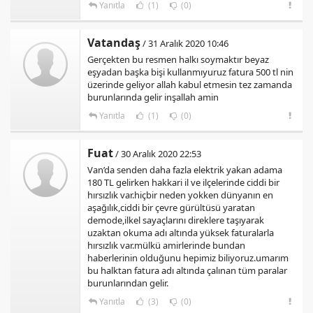
Yanıtla
(1)
(0)
Vatandaş
/ 31 Aralık 2020 10:46
Gerçekten bu resmen halkı soymaktır beyaz
eşyadan başka bişi kullanmıyuruz fatura 500 tl nin
üzerinde geliyor allah kabul etmesin tez zamanda
burunlarında gelir inşallah amin
Yanıtla
(1)
(0)
Fuat
/ 30 Aralık 2020 22:53
Van’da senden daha fazla elektrik yakan adama
180 TL gelirken hakkari il ve ilçelerinde ciddi bir
hırsızlık var.hiçbir neden yokken dünyanın en
aşağılık,ciddi bir çevre gürültüsü yaratan
demode,ilkel sayaçlarını direklere taşıyarak
uzaktan okuma adı altında yüksek faturalarla
hırsızlık var.mülkü amirlerinde bundan
haberlerinin olduğunu hepimiz biliyoruz.umarım
bu halktan fatura adı altında çalınan tüm paralar
burunlarından gelir.
Yanıtla
(3)
(0)