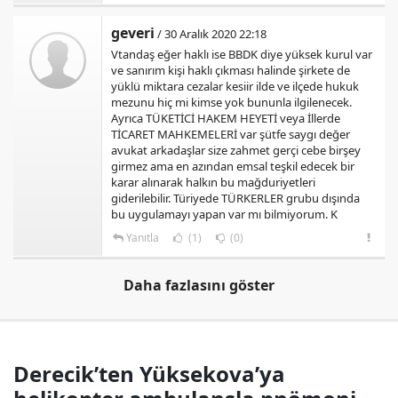
geveri
/ 30 Aralık 2020 22:18
Vtandaş eğer haklı ise BBDK diye yüksek kurul var
ve sanırım kişi haklı çıkması halinde şirkete de
yüklü miktara cezalar kesiir ilde ve ilçede hukuk
mezunu hiç mi kimse yok bununla ilgilenecek.
Ayrıca TÜKETİCİ HAKEM HEYETİ veya İllerde
TİCARET MAHKEMELERİ var şütfe saygı değer
avukat arkadaşlar size zahmet gerçi cebe birşey
girmez ama en azından emsal teşkil edecek bir
karar alınarak halkın bu mağduriyetleri
giderilebilir. Türiyede TÜRKERLER grubu dışında
bu uygulamayı yapan var mı bilmiyorum. K
Yanıtla
(1)
(0)
Daha fazlasını göster
Derecik’ten Yüksekova’ya