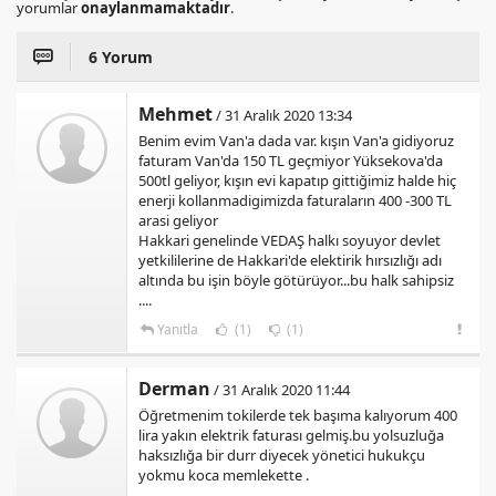
yorumlar
onaylanmamaktadır
.
6 Yorum
Mehmet
/ 31 Aralık 2020 13:34
Benim evim Van'a dada var. kışın Van'a gidiyoruz
faturam Van'da 150 TL geçmiyor Yüksekova'da
500tl geliyor, kışın evi kapatıp gittiğimiz halde hiç
enerji kollanmadigimizda faturaların 400 -300 TL
arasi geliyor
Hakkari genelinde VEDAŞ halkı soyuyor devlet
yetkililerine de Hakkari'de elektirik hırsızlığı adı
altında bu işin böyle götürüyor...bu halk sahipsiz
....
Yanıtla
(1)
(1)
Derman
/ 31 Aralık 2020 11:44
Öğretmenim tokilerde tek başıma kalıyorum 400
lira yakın elektrik faturası gelmiş.bu yolsuzluğa
haksızlığa bir durr diyecek yönetici hukukçu
yokmu koca memlekette .