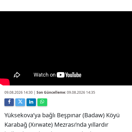
09.08.2026 14:30
|
Son Güncelleme:
09.08.2026 14:35
Yüksekova’ya bağlı Beşpınar (Badaw) Köyü
Karabağ (Xırwate) Mezrası’nda yıllardır