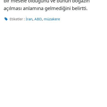
bir mesele olduğunu ve bunun boğazın
açılması anlamına gelmediğini belirtti.
,
,
Etiketler :
İran
ABD
müzakere