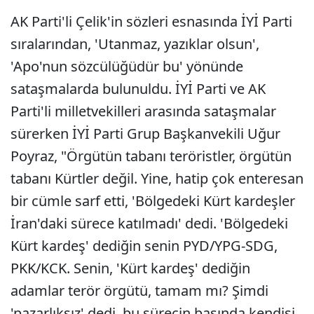
AK Parti'li Çelik'in sözleri esnasında İYİ Parti
sıralarından, 'Utanmaz, yazıklar olsun',
'Apo'nun sözcülüğüdür bu' yönünde
sataşmalarda bulunuldu. İYİ Parti ve AK
Parti'li milletvekilleri arasında sataşmalar
sürerken İYİ Parti Grup Başkanvekili Uğur
Poyraz, "Örgütün tabanı teröristler, örgütün
tabanı Kürtler değil. Yine, hatip çok enteresan
bir cümle sarf etti, 'Bölgedeki Kürt kardeşler
İran'daki sürece katılmadı' dedi. 'Bölgedeki
Kürt kardeş' dediğin senin PYD/YPG-SDG,
PKK/KCK. Senin, 'Kürt kardeş' dediğin
adamlar terör örgütü, tamam mı? Şimdi
'pazarlıksız' dedi, bu sürecin başında kendisi