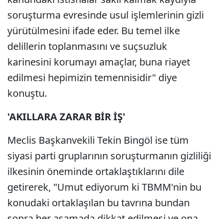
soruşturma evresinde usul işlemlerinin gizli
yürütülmesini ifade eder. Bu temel ilke
delillerin toplanmasını ve suçsuzluk
karinesini korumayı amaçlar, buna riayet
edilmesi hepimizin temennisidir" diye
konuştu.
'AKILLARA ZARAR BİR İŞ'
Meclis Başkanvekili Tekin Bingöl ise tüm
siyasi parti gruplarının soruşturmanın gizliliği
ilkesinin öneminde ortaklaştıklarını dile
getirerek, "Umut ediyorum ki TBMM'nin bu
konudaki ortaklaşılan bu tavrına bundan
sonra her aşamada dikkat edilmesi ve ona