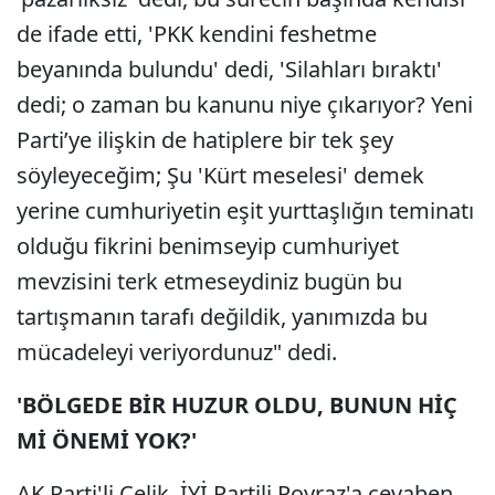
de ifade etti, 'PKK kendini feshetme
beyanında bulundu' dedi, 'Silahları bıraktı'
dedi; o zaman bu kanunu niye çıkarıyor? Yeni
Parti’ye ilişkin de hatiplere bir tek şey
söyleyeceğim; Şu 'Kürt meselesi' demek
yerine cumhuriyetin eşit yurttaşlığın teminatı
olduğu fikrini benimseyip cumhuriyet
mevzisini terk etmeseydiniz bugün bu
tartışmanın tarafı değildik, yanımızda bu
mücadeleyi veriyordunuz" dedi.
'BÖLGEDE BİR HUZUR OLDU, BUNUN HİÇ
Mİ ÖNEMİ YOK?'
AK Parti'li Çelik, İYİ Partili Poyraz'a cevaben,