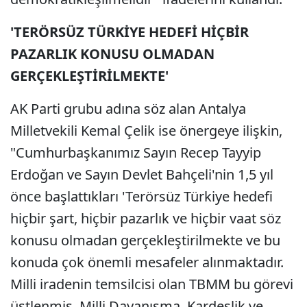
'TERÖRSÜZ TÜRKİYE HEDEFİ HİÇBİR
PAZARLIK KONUSU OLMADAN
GERÇEKLEŞTİRİLMEKTE'
AK Parti grubu adına söz alan Antalya
Milletvekili Kemal Çelik ise önergeye ilişkin,
"Cumhurbaşkanımız Sayın Recep Tayyip
Erdoğan ve Sayın Devlet Bahçeli'nin 1,5 yıl
önce başlattıkları 'Terörsüz Türkiye hedefi
hiçbir şart, hiçbir pazarlık ve hiçbir vaat söz
konusu olmadan gerçekleştirilmekte ve bu
konuda çok önemli mesafeler alınmaktadır.
Milli iradenin temsilcisi olan TBMM bu görevi
üstlenmiş, Milli Dayanışma, Kardeşlik ve