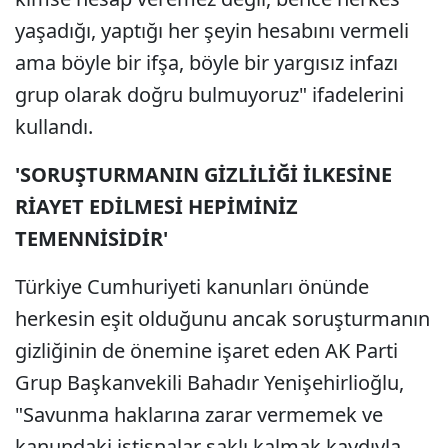
yaşadığı, yaptığı her şeyin hesabını vermeli
ama böyle bir ifşa, böyle bir yargısız infazı
grup olarak doğru bulmuyoruz" ifadelerini
kullandı.
'SORUŞTURMANIN GİZLİLİĞİ İLKESİNE
RİAYET EDİLMESİ HEPİMİNİZ
TEMENNİSİDİR'
Türkiye Cumhuriyeti kanunları önünde
herkesin eşit olduğunu ancak soruşturmanın
gizliğinin de önemine işaret eden AK Parti
Grup Başkanvekili Bahadır Yenişehirlioğlu,
"Savunma haklarına zarar vermemek ve
kanundaki istisnalar saklı kalmak kaydıyla