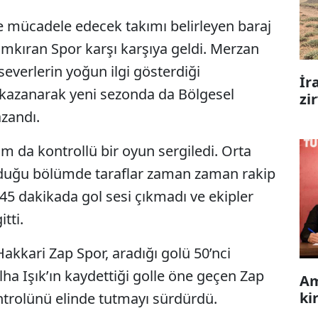
e mücadele edecek takımı belirleyen baraj
mkıran Spor karşı karşıya geldi. Merzan
everlerin yoğun ilgi gösterdiği
İr
 kazanarak yeni sezonda da Bölgesel
zi
zandı.
ım da kontrollü bir oyun sergiledi. Orta
duğu bölümde taraflar zaman zaman rakip
k 45 dakikada gol sesi çıkmadı ve ekipler
tti.
Hakkari Zap Spor, aradığı golü 50’nci
ha Işık’ın kaydettiği golle öne geçen Zap
Am
ki
trolünü elinde tutmayı sürdürdü.