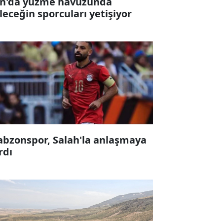
n'da yüzme havuzunda
leceğin sporcuları yetişiyor
abzonspor, Salah'la anlaşmaya
rdı