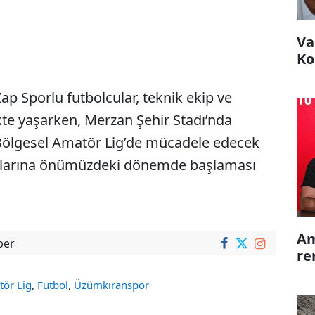
Va
Ko
p Sporlu futbolcular, teknik ekip ve
likte yaşarken, Merzan Şehir Stadı’nda
 Bölgesel Amatör Lig’de mücadele edecek
lıklarına önümüzdeki dönemde başlaması
Am
ber
re
,
,
tör Lig
Futbol
Üzümkıranspor