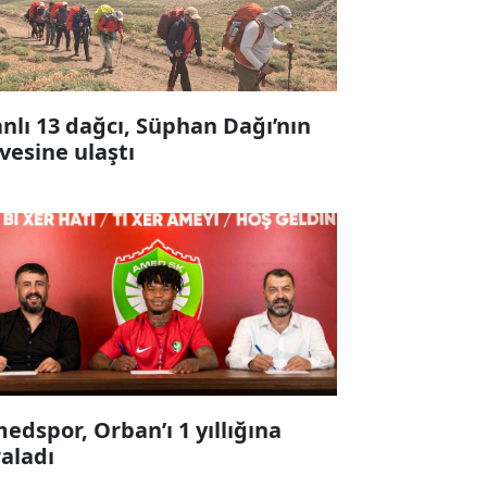
anlı 13 dağcı, Süphan Dağı’nın
rvesine ulaştı
edspor, Orban’ı 1 yıllığına
raladı