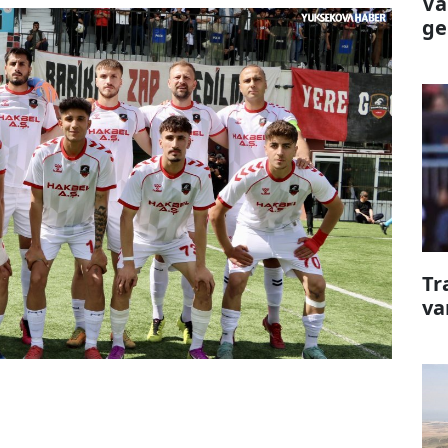
Va
ge
Tr
va