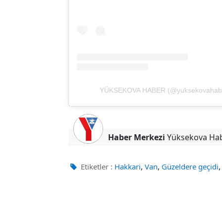
YÜKSEKOVA HABER (@yuksekovahaber)'i
Haber Merkezi
Yüksekova Ha
,
,
Etiketler :
Hakkari
Van
Güzeldere geçidi