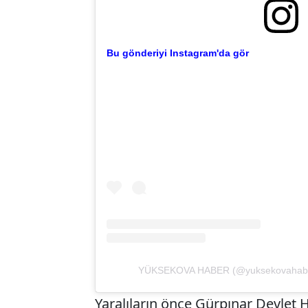
Bu gönderiyi Instagram'da gör
YÜKSEKOVA HABER (@yuksekovahaber)'i
Yaralıların önce Gürpınar Devlet 