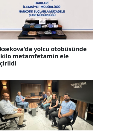
ksekova'da yolcu otobüsünde
 kilo metamfetamin ele
çirildi