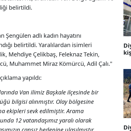
i belirtildi.
n Şengülen adlı kadın hayatını
ığı belirtildi. Yaralılardan isimleri
Di
ki
lik, Mehdiye Çelikbaş, Feleknaz Tekin,
cü, Muhammet Miraz Kömürcü, Adil Çalı."
çıklama yapıldı:
arında Van ilimiz Başkale ilçesinde bir
ğü bilgisi alınmıştır. Olay bölgesine
a ekipleri sevk edilmiştir. Arama
unda 12 vatandaşımız yaralı olarak
Di
aşımızın cansız bedenine ulaşılmıştır.