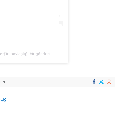
n paylaştığı bir gönderi
ber
,
Çığ