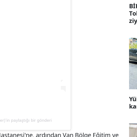
Bİ
To
zi
Yü
ka
n paylaştığı bir gönderi
Hastanesi'ne, ardından Van Bölge Eğitim ve