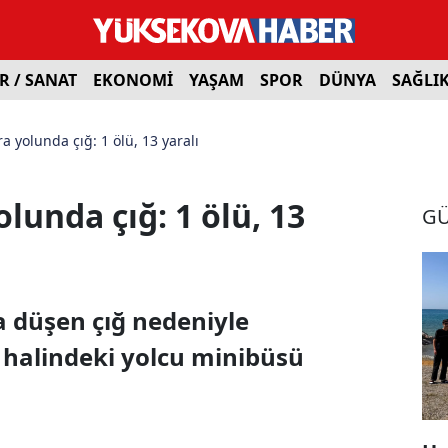
R / SANAT
EKONOMİ
YAŞAM
SPOR
DÜNYA
SAĞLI
a yolunda çığ: 1 ölü, 13 yaralı
lunda çığ: 1 ölü, 13
G
 düşen çığ nedeniyle
 halindeki yolcu minibüsü