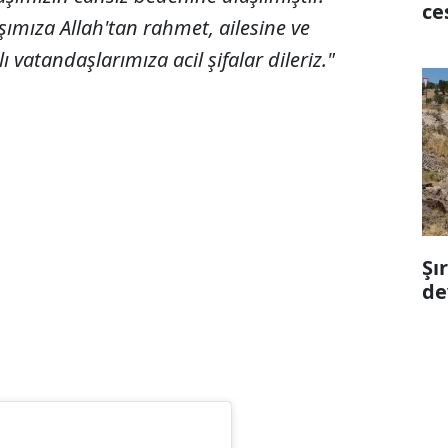
ce
ımıza Allah'tan rahmet, ailesine ve
ı vatandaşlarımıza acil şifalar dileriz."
Şı
de