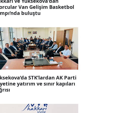
kkari ve Yüksekova'dan
orcular Van Gelişim Basketbol
mpı’nda buluştu
ksekova’da STK’lardan AK Parti
yetine yatırım ve sınır kapıları
ğrısı