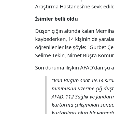
Araştırma Hastanesi'ne sevk edildiğ
İsimler belli oldu
Düşen çığın altında kalan Memiha
kaybederken, 14 kişinin de yaraland
öğrenilenler ise şöyle: "Gurbet Çe
Selime Tekin, Nimet Büşra Kömür
Son duruma ilişkin AFAD'dan şu a
"Van Bugün saat 19.14 sıral
minibüsün üzerine çığ düştü
AFAD, 112 Sağlık ve Jandarm
kurtarma çalışmaları sonuc
kurtarılmış olup bir vatand