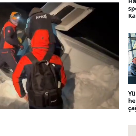
Ha
sp
Ka
Yü
he
ça