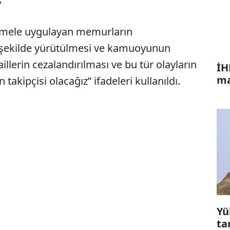
”
mele uygulayan memurların
ir şekilde yürütülmesi ve kamuoyunun
illerin cezalandırılması ve bu tür olayların
İH
ma
akipçisi olacağız” ifadeleri kullanıldı.
Yü
ta