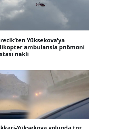
recik’ten Yüksekova’ya
likopter ambulansla pnömoni
stası nakli
kkari-Yüksekova yolunda toz