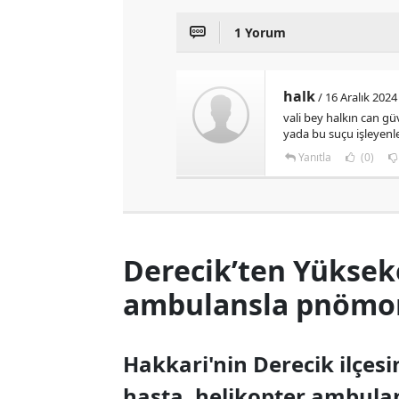
1 Yorum
halk
/ 16 Aralık 2024
vali bey halkın can gü
yada bu suçu işleyenle
Yanıtla
(0)
Derecik’ten Yüksek
ambulansla pnömoni
Hakkari'nin Derecik ilçes
hasta, helikopter ambula