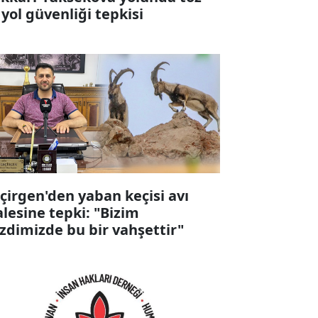
 yol güvenliği tepkisi
çirgen'den yaban keçisi avı
alesine tepki: "Bizim
zdimizde bu bir vahşettir"