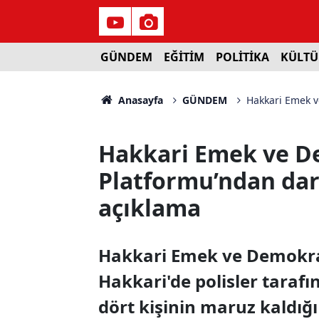
GÜNDEM
EĞİTİM
POLİTİKA
KÜLTÜ
Anasayfa
GÜNDEM
Hakkari Emek v
Hakkari Emek ve D
Platformu’ndan darp
açıklama
Hakkari Emek ve Demokras
Hakkari'de polisler tarafı
dört kişinin maruz kaldı