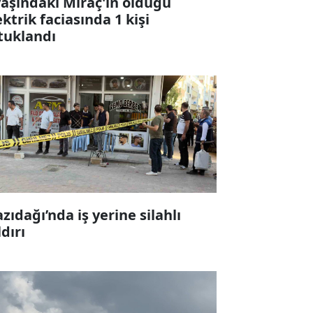
yaşındaki Miraç'ın öldüğü
ektrik faciasında 1 kişi
tuklandı
zıdağı’nda iş yerine silahlı
ldırı