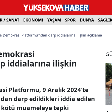
R / SANAT
EKONOMİ
YAŞAM
SPOR
DÜNYA
SAĞLI
e Demokrasi Platformu’ndan darp iddialarına ilişkin açıklama
emokrasi
G
 iddialarına ilişkin
i Platformu, 9 Aralık 2024'te
ndan darp edildikleri iddia edilen
ğı kötü muameleye tepki