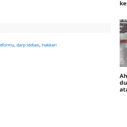
ke
çı
,
,
atformu
darp iddiası
Hakkari
Ah
du
at