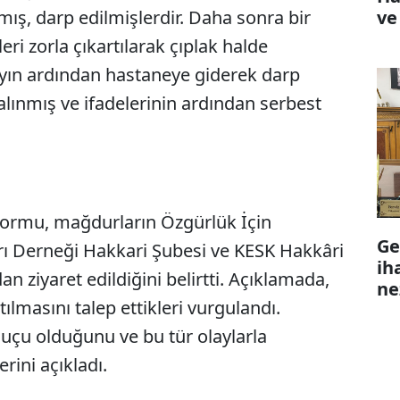
ve
ş, darp edilmişlerdir. Daha sonra bir
ri zorla çıkartılarak çıplak halde
ayın ardından hastaneye giderek darp
alınmış ve ifadelerinin ardından serbest
ormu, mağdurların Özgürlük İçin
Ge
ı Derneği Hakkari Şubesi ve KESK Hakkâri
ih
n ziyaret edildiğini belirtti. Açıklamada,
ne
lmasını talep ettikleri vurgulandı.
suçu olduğunu ve bu tür olaylarla
ini açıkladı.