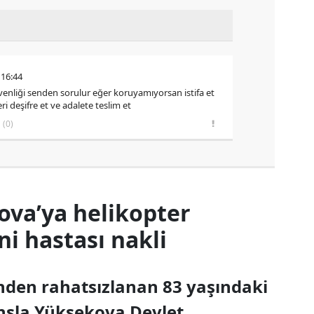
 16:44
venliği senden sorulur eğer koruyamıyorsan istifa et
ri deşifre et ve adalete teslim et
(0)
ova’ya helikopter
 hastası nakli
inden rahatsızlanan 83 yaşındaki
nsla Yüksekova Devlet