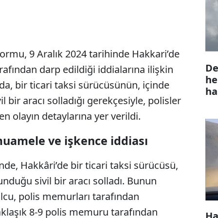
rmu, 9 Aralık 2024 tarihinde Hakkari’de
De
rafından darp edildiği iddialarına ilişkin
he
da, bir ticari taksi sürücüsünün, içinde
ha
bir aracı solladığı gerekçesiyle, polisler
n olayın detaylarına yer verildi.
muamele ve işkence iddiası
nde, Hakkâri’de bir ticari taksi sürücüsü,
nduğu sivil bir aracı solladı. Bunun
lcu, polis memurları tarafından
aklaşık 8-9 polis memuru tarafından
Ha