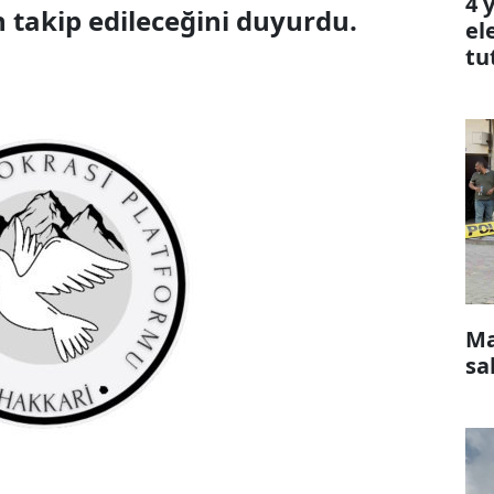
4 
 takip edileceğini duyurdu.
el
tu
Ma
sa