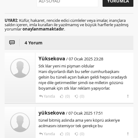
UYARI:
Küfür, hakaret, rencide edici cümleler veya imalar, inançlara
saldırı içeren, imla kuralları ile yazılmamış ve büyük harflerle yazılmış
yorumlar
onaylanmamaktadır
.
4 Yorum
Yüksekova
/ 07 Ocak 2025 23:28
Stk lılar yeni mi pişman oldular
Hani diyorlardı illah bu sefer cumhurbaşkanı
gelsin bu tüneli açsın bakan geldi hepsi oradaydı
niye dile getirmediler şimdi ise milletin gözünü
boyamak için stk lılar reklam yapıyorlar.
Yanıtla
(0)
(0)
yüksekova
/ 07 Ocak 2025 17:51
tünel bitmiş aslında ama yenı köprü askeriye
acılmasını istemiyor tek gerekçe bu
Yanıtla
(0)
(0)