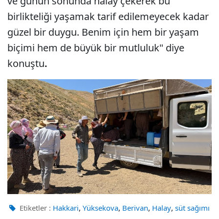
ve günün sonunda halay çekerek bu
birlikteliği yaşamak tarif edilemeyecek kadar
güzel bir duygu. Benim için hem bir yaşam
biçimi hem de büyük bir mutluluk" diye
konuştu
.
,
,
,
,
Etiketler :
Hakkari
Yüksekova
Berivan
Halay
süt sağımı