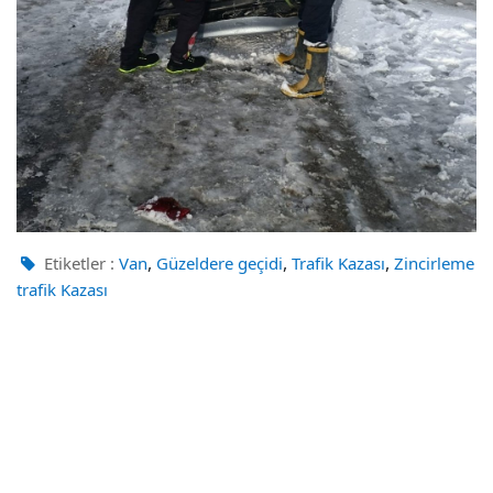
,
,
,
Etiketler :
Van
Güzeldere geçidi
Trafik Kazası
Zincirleme
trafik Kazası