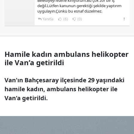
Belediyeyi esefle kınıyorum.Bu çok zor bir iş
değil.Lütfen kanunun gerektiği şekilde yaptırım
uygulayın.Çünkü bu esnaf düzelmez.
Yanıtla
(6)
(0)
Hamile kadın ambulans helikopter
ile Van’a getirildi
Van'ın Bahçesaray ilçesinde 29 yaşındaki
hamile kadın, ambulans helikopter ile
Van'a getirildi.