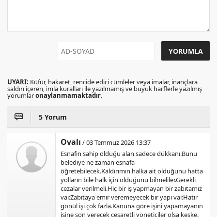
UYARI:
Küfür, hakaret, rencide edici cümleler veya imalar, inançlara
saldırı içeren, imla kuralları ile yazılmamış ve büyük harflerle yazılmış
yorumlar
onaylanmamaktadır
.
5 Yorum
Ovalı
/ 03 Temmuz 2026 13:37
Esnafın sahip olduğu alan sadece dükkanı.Bunu
belediye ne zaman esnafa
öğretebilecek.Kaldırımın halka ait olduğunu hatta
yolların bile halk için olduğunu bilmeliler.Gerekli
cezalar verilmeli.Hiç bir iş yapmayan bir zabıtamız
var.Zabıtaya emir veremeyecek bir yapı var.Hatır
gönül işi çok fazla.Kanuna göre işini yapamayanın
işine son verecek cesaretli yöneticiler olsa keşke.