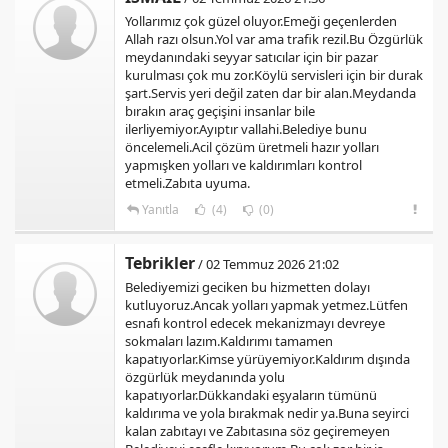
Yollarımız çok güzel oluyor.Emeği geçenlerden
Allah razı olsun.Yol var ama trafik rezil.Bu Özgürlük
meydanındaki seyyar satıcılar için bir pazar
kurulması çok mu zor.Köylü servisleri için bir durak
şart.Servis yeri değil zaten dar bir alan.Meydanda
bırakın araç geçişini insanlar bile
ilerliyemiyor.Ayıptır vallahi.Belediye bunu
öncelemeli.Acil çözüm üretmeli hazır yolları
yapmışken yolları ve kaldırımları kontrol
etmeli.Zabıta uyuma.
Yanıtla
(4)
(0)
Tebrikler
/ 02 Temmuz 2026 21:02
Belediyemizi geciken bu hizmetten dolayı
kutluyoruz.Ancak yolları yapmak yetmez.Lütfen
esnafı kontrol edecek mekanizmayı devreye
sokmaları lazım.Kaldırımı tamamen
kapatıyorlar.Kimse yürüyemiyor.Kaldırım dışında
özgürlük meydanında yolu
kapatıyorlar.Dükkandaki eşyaların tümünü
kaldırıma ve yola bırakmak nedir ya.Buna seyirci
kalan zabıtayı ve Zabıtasına söz geçiremeyen