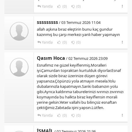
Yanıtla
(0)
(0)
sssssssss
/ 03 Temmuz 2026 11:04
allah aşkına bıraz eleştirin bunu kaç gundur
kazınmış bu çarşı merkezı yanlı haber yapmayın
Yanıtla
(0)
(0)
Qasım Hoca
/ 02 Temmuz 2026 23:09
Esnafımız ne güzel keyiflenmiş.Moralleri
iyi.Çamurdan topraktan kurtulduk diyorlar.Esnaf
olarak sizde biraz üzerinize düşen görevi
yapsanıza.Çöpünzü yola atmayın mesela.Yolu
dubalarınızla kapatmayın.Sanki babanızın yolu
gibi.Ayrıca kaldırıma taburelerinizi ıvırınızı zıvırınızı
koymayında bu halkta biraz keyiflensin morali
yerine gelsin.Yeter vallahi bu bilinçsiz esnaftan
çektiğimiz.Zabıtada işini yapsın.Lütfen.
Yanıtla
(0)
(0)
İSMAİL
/ 02 Temmuz 2026 21:36