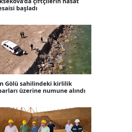
ksekova’da çiftçilerin hasat
saisi başladı
n Gölü sahilindeki kirlilik
barları üzerine numune alındı