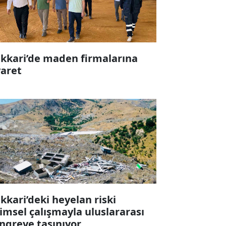
kkari’de maden firmalarına
yaret
kkari’deki heyelan riski
limsel çalışmayla uluslararası
ngreye taşınıyor