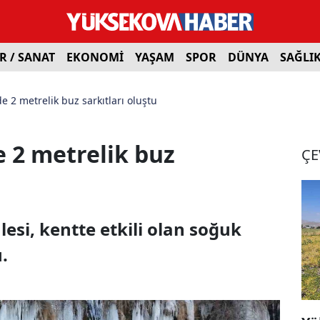
R / SANAT
EKONOMİ
YAŞAM
SPOR
DÜNYA
SAĞLI
de 2 metrelik buz sarkıtları oluştu
e 2 metrelik buz
ÇE
lesi, kentte etkili olan soğuk
.