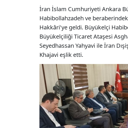
İran İslam Cumhuriyeti Ankara
Habibollahzadeh ve beraberindeki
Hakkâri'ye geldi. Büyükelçi Habi
Büyükelçiliği Ticaret Ataşesi Asg
Seyedhassan Yahyavi ile İran Dışiş
Khajavi eşlik etti.