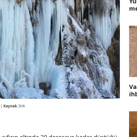
Yü
me
Va
ih
 |
Kaynak:
İHA