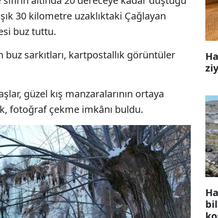
e sıfırın altında 20 dereceye kadar düştüğü
şık 30 kilometre uzaklıktaki Çağlayan
si buz tuttu.
buz sarkıtları, kartpostallık görüntüler
Ha
zi
lar, güzel kış manzaralarının ortaya
erek, fotoğraf çekme imkânı buldu.
Ha
bi
ko