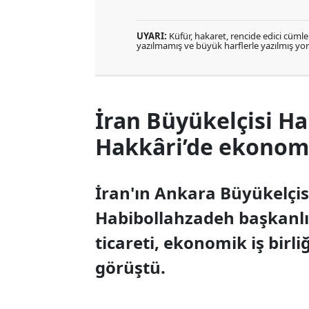
UYARI:
Küfür, hakaret, rencide edici cümlele
yazılmamış ve büyük harflerle yazılmış y
İran Büyükelçisi H
Hakkâri’de ekonomi
İran'ın Ankara Büyükel
Habibollahzadeh başkanlığ
ticareti, ekonomik iş birliğ
görüştü.