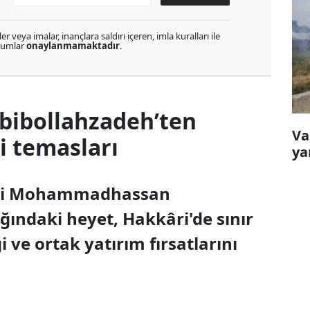
r veya imalar, inançlara saldırı içeren, imla kuralları ile
orumlar
onaylanmamaktadır
.
abibollahzadeh’ten
Va
 temasları
ya
çisi Mohammadhassan
ındaki heyet, Hakkâri'de sınır
i ve ortak yatırım fırsatlarını