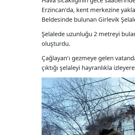
Hava sıcaklığının gece saatlerind
Erzincan'da, kent merkezine yakla
Beldesinde bulunan Girlevik Şelale
Şelalede uzunluğu 2 metreyi bulan 
oluşturdu.
Çağlayan'ı gezmeye gelen vatandaş
çıktığı şelaleyi hayranlıkla izley