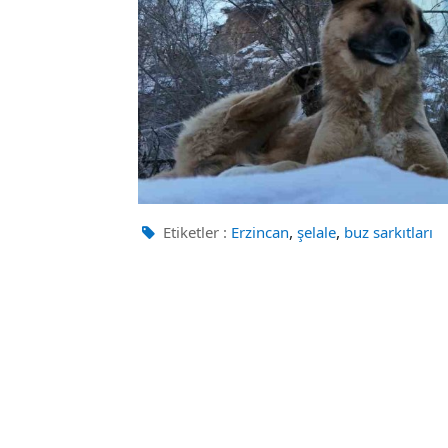
,
,
Etiketler :
Erzincan
şelale
buz sarkıtları