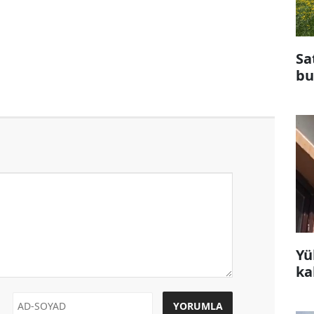
Sa
bu
Yü
ka