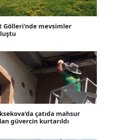
t Gölleri'nde mevsimler
luştu
ksekova’da çatıda mahsur
lan güvercin kurtarıldı