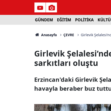
GÜNDEM
EĞİTİM
POLİTİKA
KÜLTÜ
Anasayfa
ÇEVRE
Girlevik Şelalesi’n
Girlevik Şelalesi’nd
sarkıtları oluştu
Erzincan'daki Girlevik Şela
havayla beraber buz tuttu