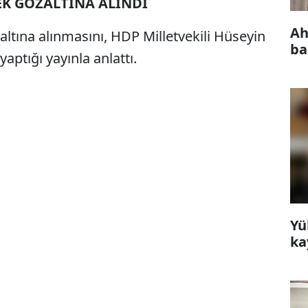
EK GÖZALTINA ALINDI
Ah
ltına alınmasını, HDP Milletvekili Hüseyin
ba
ptığı yayınla anlattı.
Yü
ka