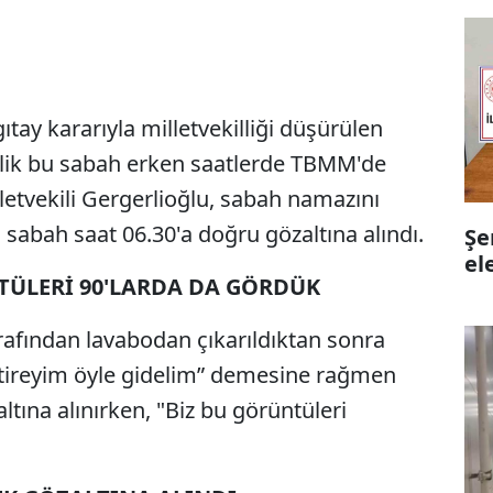
ıtay kararıyla milletvekilliği düşürülen
lik bu sabah erken saatlerde TBMM'de
letvekili Gergerlioğlu, sabah namazını
, sabah saat 06.30'a doğru gözaltına alındı.
Şe
el
TÜLERİ 90'LARDA DA GÖRDÜK
arafından lavabodan çıkarıldıktan sonra
ştireyim öyle gidelim” demesine rağmen
ltına alınırken, "Biz bu görüntüleri