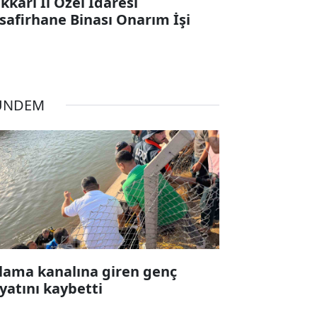
kkari İl Özel İdaresi
safirhane Binası Onarım İşi
ÜNDEM
lama kanalına giren genç
yatını kaybetti