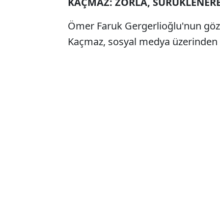
KAÇMAZ: ZORLA, SÜRÜKLENER
Ömer Faruk Gergerlioğlu'nun göza
Kaçmaz, sosyal medya üzerinden ya