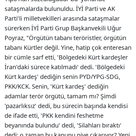
sataşmalarda bulunuldu. İYİ Parti ve AK
Parti'li milletvekilleri arasında sataşmalar
sürerken İYİ Parti Grup Başkanvekili Uğur
Poyraz, "Örgütün tabanı teröristler, örgütün
tabanı Kürtler değil. Yine, hatip çok enteresan
bir cümle sarf etti, 'Bölgedeki Kürt kardeşler
İran'daki sürece katılmadı' dedi. 'Bölgedeki
Kürt kardeş' dediğin senin PYD/YPG-SDG,
PKK/KCK. Senin, 'Kürt kardeş' dediğin
adamlar terör örgütü, tamam mı? Şimdi
'pazarlıksız' dedi, bu sürecin başında kendisi
de ifade etti, 'PKK kendini feshetme
beyanında bulundu' dedi, 'Silahları bıraktı'
dedi; o zaman bu kanunu niye çıkarıyor? Yeni