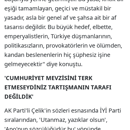
eşiği tamamlayan, geçici ve müstakil bir
yasadır, asla bir genel af ve şahsa ait bir af
tasarısı değildir. Bu büyük hedef, elbette,
emperyalistlerin, Türkiye düşmanlarının,
politikasızların, provokatörlerin ve ölümden,
kandan beslenenlerin hiç şüphesiz işine
gelmeyecektir" diye konuştu.
'CUMHURİYET MEVZİSİNİ TERK
ETMESEYDİNİZ TARTIŞMANIN TARAFI
DEĞİLDİK'
AK Parti'li Çelik'in sözleri esnasında İYİ Parti
sıralarından, 'Utanmaz, yazıklar olsun',
'Apo'nun sözcülüğüdür bu' yönünde