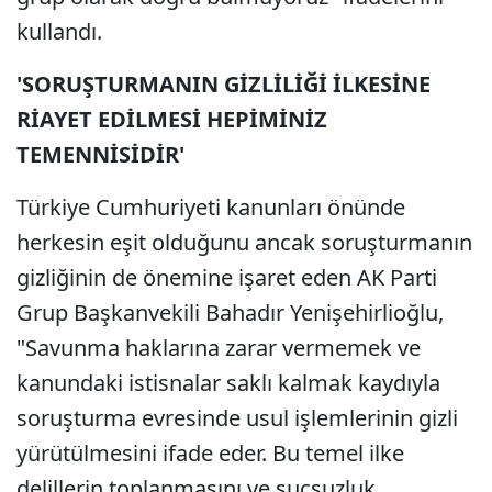
kullandı.
'SORUŞTURMANIN GİZLİLİĞİ İLKESİNE
RİAYET EDİLMESİ HEPİMİNİZ
TEMENNİSİDİR'
Türkiye Cumhuriyeti kanunları önünde
herkesin eşit olduğunu ancak soruşturmanın
gizliğinin de önemine işaret eden AK Parti
Grup Başkanvekili Bahadır Yenişehirlioğlu,
"Savunma haklarına zarar vermemek ve
kanundaki istisnalar saklı kalmak kaydıyla
soruşturma evresinde usul işlemlerinin gizli
yürütülmesini ifade eder. Bu temel ilke
delillerin toplanmasını ve suçsuzluk