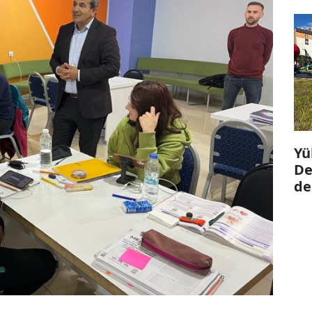
Yü
De
de