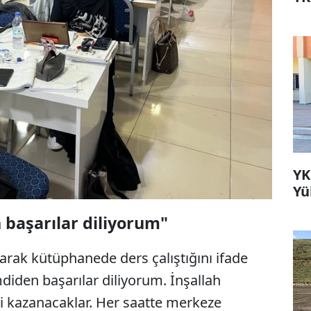
YK
Yü
 başarılar diliyorum"
larak kütüphanede ders çalıştığını ifade
diden başarılar diliyorum. İnşallah
i kazanacaklar. Her saatte merkeze