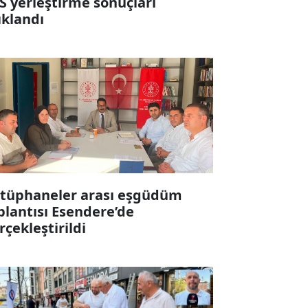
S yerleştirme sonuçları
ıklandı
tüphaneler arası eşgüdüm
plantısı Esendere’de
rçekleştirildi