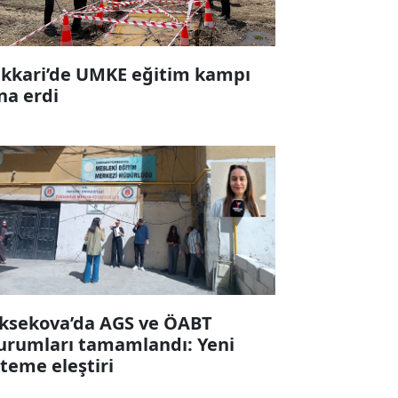
kkari’de UMKE eğitim kampı
na erdi
ksekova’da AGS ve ÖABT
urumları tamamlandı: Yeni
steme eleştiri