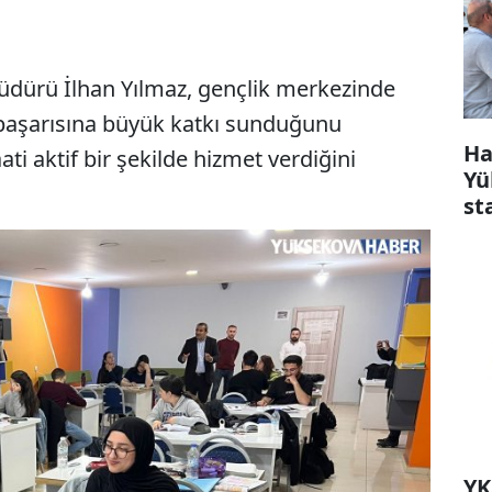
üdürü İlhan Yılmaz, gençlik merkezinde
 başarısına büyük katkı sunduğunu
Ha
ti aktif bir şekilde hizmet verdiğini
Yü
st
YK