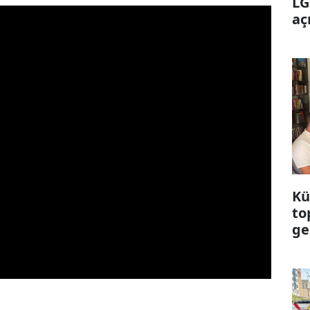
LG
aç
Kü
to
ge