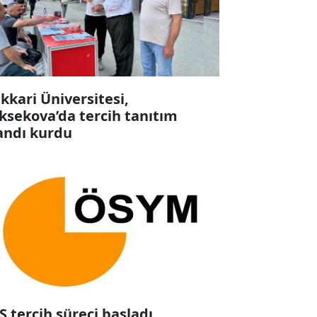
kkari Üniversitesi,
ksekova’da tercih tanıtım
andı kurdu
S tercih süreci başladı