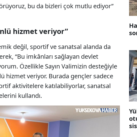
örüyoruz, bu da bizleri çok mutlu ediyor”
Ha
yönlü hizmet veriyor”
so
ik değil, sportif ve sanatsal alanda da
terek, “Bu imkânları sağlayan devlet
rum. Özellikle Sayın Valimizin desteğiyle
önlü hizmet veriyor. Burada gençler sadece
rtif aktivitelere katılabiliyorlar, sanatsal
elerini kullandı.
Yü
ot
si