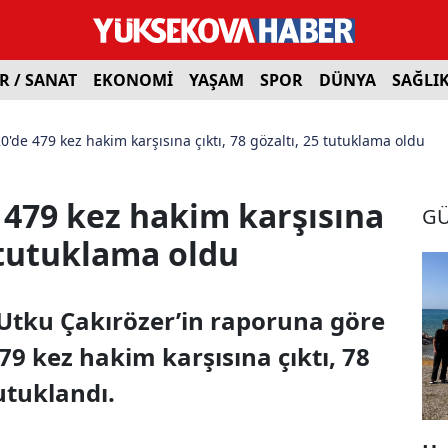
R / SANAT
EKONOMİ
YAŞAM
SPOR
DÜNYA
SAĞLI
0'de 479 kez hakim karşısına çıktı, 78 gözaltı, 25 tutuklama oldu
 479 kez hakim karşısına
G
5 tutuklama oldu
i Utku Çakırözer’in raporuna göre
79 kez hakim karşısına çıktı, 78
tutuklandı.