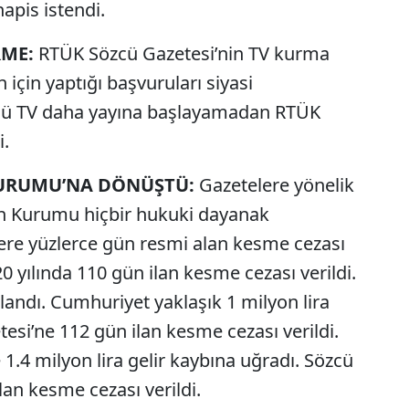
apis istendi.
RME:
RTÜK Sözcü Gazetesi’nin TV kurma
 için yaptığı başvuruları siyasi
özcü TV daha yayına başlayamadan RTÜK
i.
KURUMU’NA DÖNÜŞTÜ:
Gazetelere yönelik
İlan Kurumu hiçbir hukuki dayanak
lere yüzlerce gün resmi alan kesme cezası
 yılında 110 gün ilan kesme cezası verildi.
andı. Cumhuriyet yaklaşık 1 milyon lira
esi’ne 112 gün ilan kesme cezası verildi.
.4 milyon lira gelir kaybına uğradı. Sözcü
lan kesme cezası verildi.