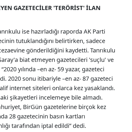
YEN GAZETECİLER 'TERÖRİST' İLAN
anrıkulu ise hazırladığı raporda AK Parti
ecinin tutuklandığını belirtirken, sadece
cezaevine gönderildiğini kaydetti. Tanrıkulu
ray'a biat etmeyen gazetecileri 'suçlu' ve
k, “2020 yılında –en az- 59 yazar, gazeteci
. 2020 sonu itibariyle –en az- 87 gazeteci
if internet siteleri onlarca kez yasaklandı.
aki şikayetleri incelemeye bile almadı.
huriyet, BirGün gazetelerine birçok kez
da 28 gazetecinin basın kartları
ğı tarafından iptal edildi” dedi.