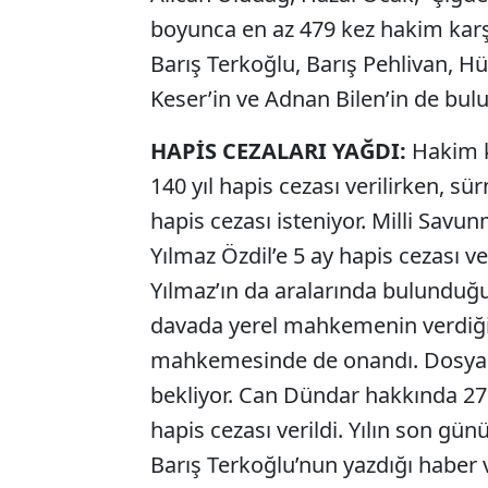
boyunca en az 479 kez hakim karşı
Barış Terkoğlu, Barış Pehlivan, Hül
Keser’in ve Adnan Bilen’in de bul
HAPİS CEZALARI YAĞDI:
Hakim k
140 yıl hapis cezası verilirken, s
hapis cezası isteniyor. Milli Savu
Yılmaz Özdil’e 5 ay hapis cezası v
Yılmaz’ın da aralarında bulunduğu
davada yerel mahkemenin verdiği t
mahkemesinde de onandı. Dosya Y
bekliyor. Can Dündar hakkında 27 
hapis cezası verildi. Yılın son gü
Barış Terkoğlu’nun yazdığı haber v