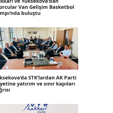
kkari ve Yüksekova'dan
orcular Van Gelişim Basketbol
mpı’nda buluştu
ksekova’da STK’lardan AK Parti
yetine yatırım ve sınır kapıları
ğrısı