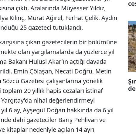
ce
sına çıktı. Aralarında Müyesser Yıldız,
ya Kılınç, Murat Ağırel, Ferhat Çelik, Aydın
unduğu 25 gazeteci tutuklandı.
arşısına çıkan gazetecilerin bir bölümüne
ürmekte olan yargılamalarda da yüzlerce yıl
nma Bakanı Hulusi Akar’ın açtığı davada
erildi. Emin Çölaşan, Necati Doğru, Metin
 Sözcü Gazetesi çalışanlarına yönelik
Şı
de
oplam 20 yıllık hapis cezaları istinaf
argıtay’da nihai değerlendirmeyi
yıl 6 ay, Ayşegül Doğan hakkında da 6 yıl
nünde dahi gazeteciler Barış Pehlivan ve
e kitaplar nedeniyle açılan 14 ayrı