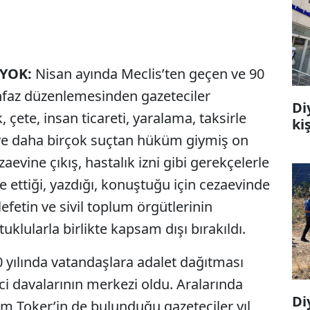
 YOK:
Nisan ayında Meclis’ten geçen ve 90
infaz düzenlemesinden gazeteciler
Di
, çete, insan ticareti, yaralama, taksirle
ki
 ve daha birçok suçtan hüküm giymiş on
ezaevine çıkış, hastalık izni gibi gerekçelerle
e ettiği, yazdığı, konuştuğu için cezaevinde
fetin ve sivil toplum örgütlerinin
uklularla birlikte kapsam dışı bırakıldı.
 yılında vatandaşlara adalet dağıtması
 davalarının merkezi oldu. Aralarında
Di
m Toker’in de bulunduğu gazeteciler yıl