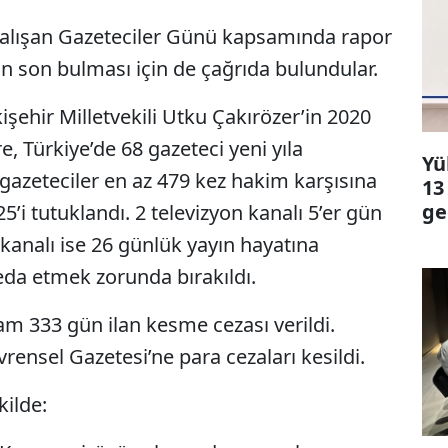
k Çalışan Gazeteciler Günü kapsamında rapor
in son bulması için de çağrıda bulundular.
şehir Milletvekili Utku Çakırözer’in 2020
, Türkiye’de 68 gazeteci yeni yıla
Yü
 gazeteciler en az 479 kez hakim karşısına
13
ge
 25’i tutuklandı. 2 televizyon kanalı 5’er gün
n kanalı ise 26 günlük yayın hayatına
veda etmek zorunda bırakıldı.
m 333 gün ilan kesme cezası verildi.
rensel Gazetesi’ne para cezaları kesildi.
kilde: