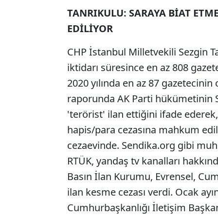
TANRIKULU: SARAYA BİAT ETME
EDİLİYOR
CHP İstanbul Milletvekili Sezgin T
iktidarı süresince en az 808 gazet
2020 yılında en az 87 gazetecinin 
raporunda AK Parti hükümetinin Sa
'terörist' ilan ettiğini ifade edere
hapis/para cezasına mahkum edildi
cezaevinde. Sendika.org gibi muhal
RTÜK, yandaş tv kanalları hakkınd
Basın İlan Kurumu, Evrensel, Cum
ilan kesme cezası verdi. Ocak ayın
Cumhurbaşkanlığı İletişim Başkanlı