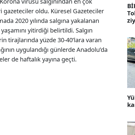
orona virüsü salgınından en çok
Bİ
 gazeteciler oldu. Küresel Gazeteciler
To
zi
amada 2020 yılında salgına yakalanan
aşamını yitirdiği belirtildi. Salgın
rin tirajlarında yüzde 30-40’lara varan
ğının uygulandığı günlerde Anadolu’da
ler de haftalık yayına geçti.
Yü
ka