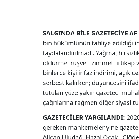
SALGINDA BİLE GAZETECİYE AF
bin hükümlünün tahliye edildiği 
faydalandırılmadı. Yağma, hırsızlık
öldürme, rüşvet, zimmet, irtikap
binlerce kişi infaz indirimi, açık c
serbest kalırken; düşüncesini ifad
tutulan yüze yakın gazeteci muhale
çağrılarına rağmen diğer siyasi tut
GAZETECİLER YARGILANDI:
2020
gereken mahkemeler yine gazeteci
Alican Uludağ, Hazal Ocak, Çiğde