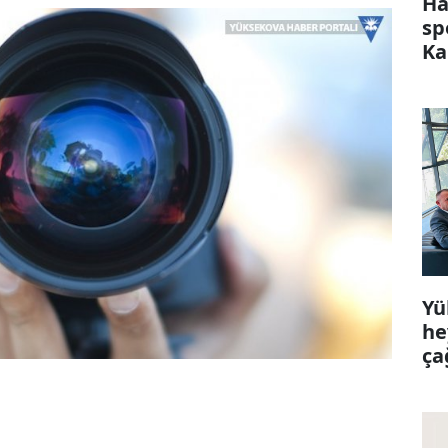
Ha
sp
Ka
Yü
he
ça