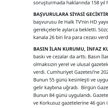
soruşturmada haklarında 158 yıl h
BAŞVURULARA SİYASİ GECİKTİ
başvurusu ile Halk TV’nin HD yayın
gerekçelerle aylarca bekletti. S
kanala 26 bin lira para cezası verd
BASIN İLAN KURUMU, İNFAZ 
baskı ve cezalar da arttı. Basın 
olmaksızın yerel ve ulusal gazete
verdi. Cumhuriyet Gazetesi’ne 2020
Bunun 55 günü kesinleşti ve uygul
gelir kaybına uğradı. Birgün Gazet
Bunun 84 günü uygulandı. Gazete 1
ve Korkusuz gazetelerine 46 gün i