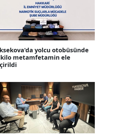
ksekova'da yolcu otobüsünde
 kilo metamfetamin ele
çirildi