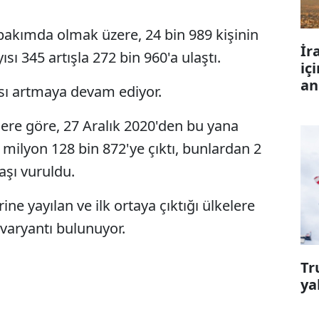
bakımda olmak üzere, 24 bin 989 kişinin
İr
ısı 345 artışla 272 bin 960'a ulaştı.
iç
an
sı artmaya devam ediyor.
ilere göre, 27 Aralık 2020'den bu yana
5 milyon 128 bin 872'ye çıktı, bunlardan 2
aşı vuruldu.
ine yayılan ve ilk ortaya çıktığı ülkelere
 varyantı bulunuyor.
Tr
ya