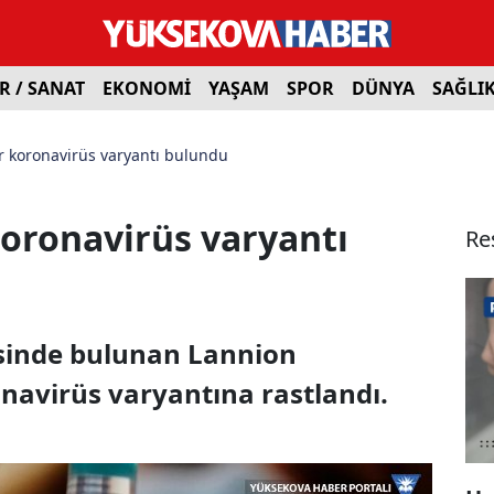
R / SANAT
EKONOMİ
YAŞAM
SPOR
DÜNYA
SAĞLI
ir koronavirüs varyantı bulundu
koronavirüs varyantı
Re
esinde bulunan Lannion
onavirüs varyantına rastlandı.