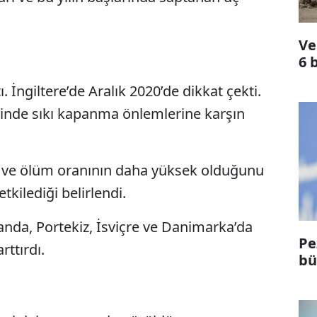
Ve
6 
ı. İngiltere’de Aralık 2020’de dikkat çekti.
yinde sıkı kapanma önlemlerine karşın
zı ve ölüm oranının daha yüksek olduğunu
tkilediği belirlendi.
landa, Portekiz, İsviçre ve Danimarka’da
Pe
rttırdı.
bü