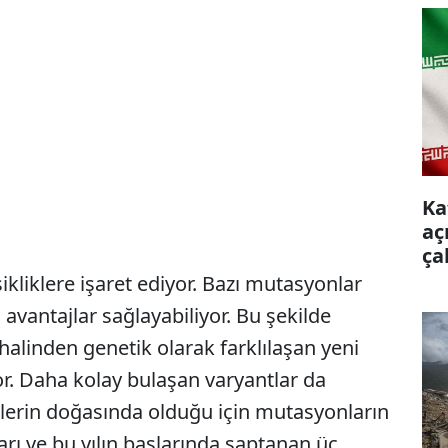
Ka
aç
ça
kliklere işaret ediyor. Bazı mutasyonlar
i avantajlar sağlayabiliyor. Bu şekilde
 halinden genetik olarak farklılaşan yeni
yor. Daha kolay bulaşan varyantlar da
slerin doğasında olduğu için mutasyonların
arı ve bu yılın başlarında saptanan üç