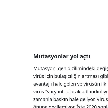
Mutasyonlar yol açtı
Mutasyon, gen dizilimindeki değişi
virüs için bulaşıcılığın artması gib
avantajlı hale gelen ve virüsün ilk
virüs “varyant” olarak adlandırılı
zamanla baskın hale geliyor. Virü
önüne geçilemiyor. İşte 2020 sonl