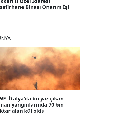
kkari İl Özel İdaresi
safirhane Binası Onarım İşi
ÜNYA
F: İtalya'da bu yaz çıkan
man yangınlarında 70 bin
ktar alan kül oldu