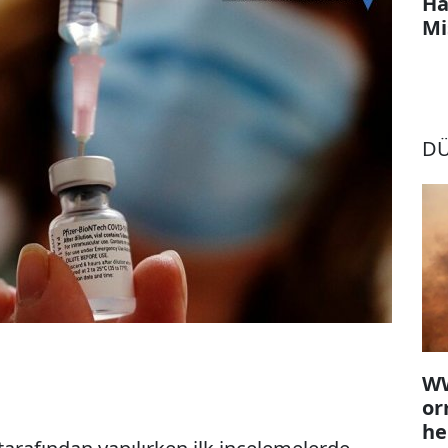
Ha
Mi
D
WW
or
he