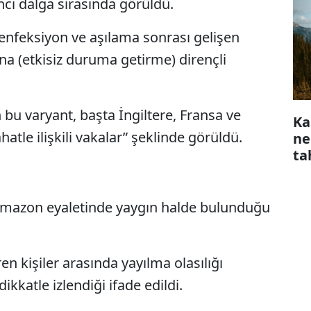
nci dalga sırasında görüldü.
 enfeksiyon ve aşılama sonrası gelişen
na (etkisiz duruma getirme) dirençli
 bu varyant, başta İngiltere, Fransa ve
Ka
atle ilişkili vakalar” şeklinde görüldü.
ne
ta
n Amazon eyaletinde yaygın halde bulunduğu
ren kişiler arasında yayılma olasılığı
ikkatle izlendiği ifade edildi.