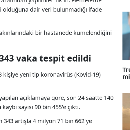
tarafından yapılırken ilk incelemelerde
di olduğuna dair veri bulunmadığı ifade
akınlarındaki bir hastanede kümelendiğini
343 vaka tespit edildi
Tr
 kişiye yeni tip koronavirüs (Kovid-19)
mi
apılan açıklamaya göre, son 24 saatte 140
kaybı sayısı 90 bin 455'e çıktı.
in 343 artışla 4 milyon 71 bin 662'ye