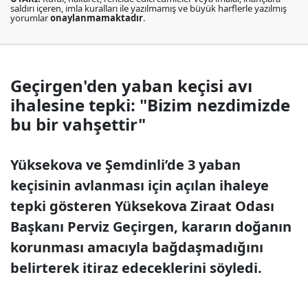
saldırı içeren, imla kuralları ile yazılmamış ve büyük harflerle yazılmış
yorumlar
onaylanmamaktadır
.
Geçirgen'den yaban keçisi avı
ihalesine tepki: "Bizim nezdimizde
bu bir vahşettir"
Yüksekova ve Şemdinli’de 3 yaban
keçisinin avlanması için açılan ihaleye
tepki gösteren Yüksekova Ziraat Odası
Başkanı Perviz Geçirgen, kararın doğanın
korunması amacıyla bağdaşmadığını
belirterek itiraz edeceklerini söyledi.