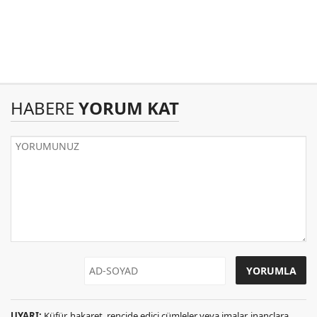
HABERE
YORUM KAT
UYARI:
Küfür, hakaret, rencide edici cümleler veya imalar, inançlara