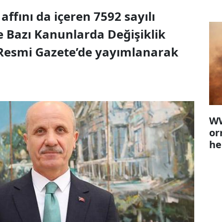
ffını da içeren 7592 sayılı
Bazı Kanunlarda Değişiklik
Resmi Gazete’de yayımlanarak
WW
or
he