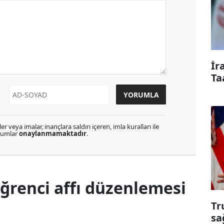
İr
Ta
r veya imalar, inançlara saldırı içeren, imla kuralları ile
orumlar
onaylanmamaktadır
.
renci affı düzenlemesi
Tr
sa