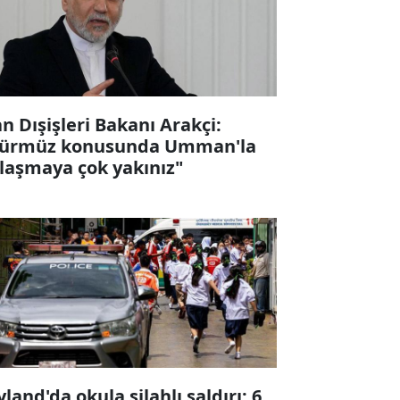
an Dışişleri Bakanı Arakçi:
ürmüz konusunda Umman'la
laşmaya çok yakınız"
yland'da okula silahlı saldırı: 6