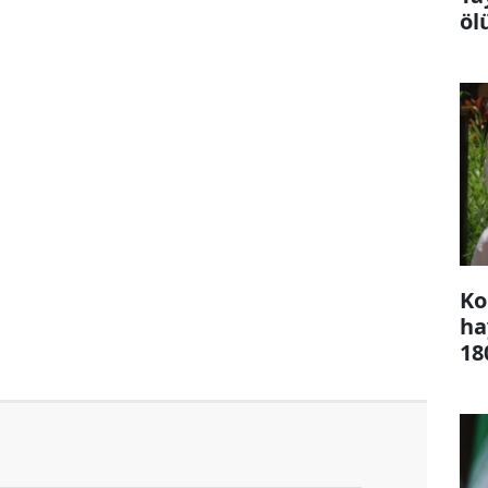
öl
Ko
ha
18