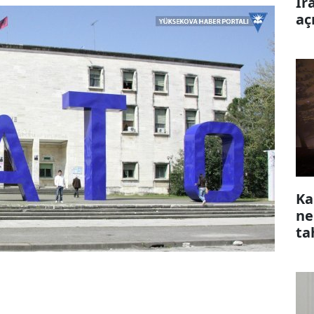
İr
aç
Ka
ne
ta