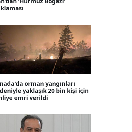
an’dan ‘Hürmüz Boğazı’
ıklaması
nada'da orman yangınları
deniyle yaklaşık 20 bin kişi için
hliye emri verildi