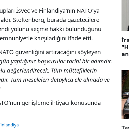
pları İsveç ve Finlandiya'nın NATO'ya
aldı. Stoltenberg, burada gazetecilere
 kendi yolunu seçme hakkı bulunduğunu
memnuniyetle karşıladığını ifade etti.
İr
"H
 NATO güvenliğini artıracağını söyleyen
an
gün yaptığınız başvurular tarihi bir adımdır.
lu değerlendirecek. Tüm müttefiklerin
ıdır. Tüm meseleleri detaylıca ele almada ve
z"
NATO'nun genişleme ihtiyacı konusunda
Finlandiya
Ta