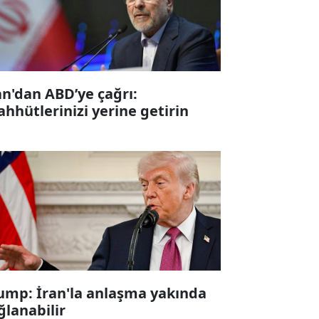
an'dan ABD’ye çağrı:
ahhütlerinizi yerine getirin
ump: İran'la anlaşma yakında
ğlanabilir