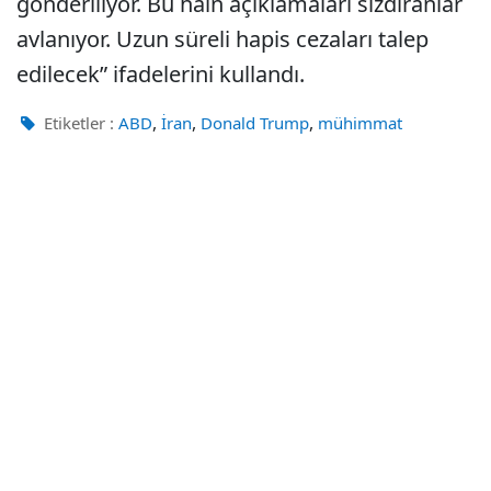
gönderiliyor. Bu hain açıklamaları sızdıranlar
avlanıyor. Uzun süreli hapis cezaları talep
edilecek” ifadelerini kullandı.
,
,
,
Etiketler :
ABD
İran
Donald Trump
mühimmat